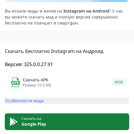
Если вы увлекаетесь фотографией или хотите,
чтобы обычные снимки выделялись на фоне других.
Вы искали моды и взлом на
Instagram на Android
? У нас
вы можете скачать мод и полную версия совершенно
Тогда Instagram определенно станет подходящим
бесплатно на планшет и смартфон.
инструментом, который поможет вам сделать это с
легкостью.
Инструкция по использованию Instagram
Скачать бесплатно Instagram на Андроид
В этом приложении довольно много встроенных
операций, поэтому пользователям очень сложно к
Версия: 325.0.0.27.91
нему привыкнуть. Поэтому мы дадим вам несколько
рекомендаций, чтобы сделать ваш опыт проще,
Скачать APK
MOD
чем когда-либо.
Размер: 53.5 MB
Вам необходимо установить это приложение
Особенности мода:
бесплатно из App Store или магазина приложений
Google Play.
Запустите приложение Instagram, и вы получите 2
Скачать на
Google Play
варианта: зарегистрировать новую учетную запись