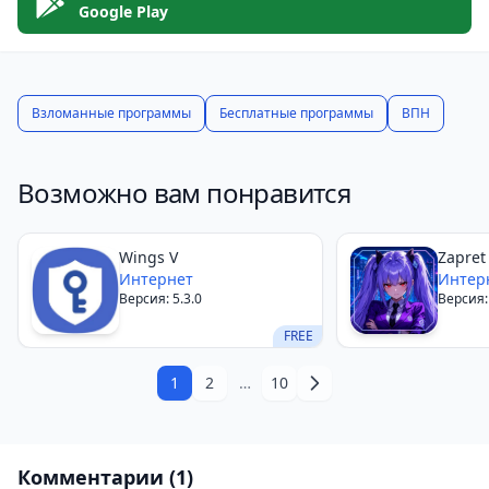
Google Play
Взломанные программы
Бесплатные программы
ВПН
Возможно вам понравится
Wings V
Zapret
Интернет
Интер
Версия: 5.3.0
Версия: 
FREE
1
2
…
10
Комментарии (1)