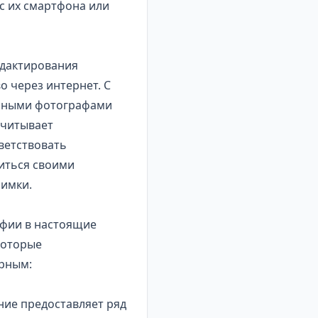
с их смартфона или
едактирования
 через интернет. С
льными фотографами
учитывает
ветствовать
иться своими
имки.
афии в настоящие
которые
ярным:
ние предоставляет ряд