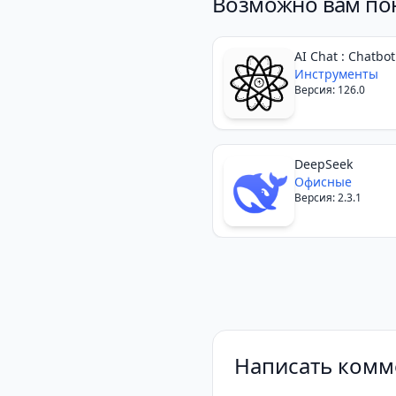
Возможно вам по
В этой VIP-разблокир
перечислены функции,
Эксклюзивные FLTR
.
AI Chat : Chatbot
Assistant
Инструменты
изображения.
Версия: 126.0
Более 3K+ премиум-
фонами.
Редактирование вид
DeepSeek
видеоинструментов.
Офисные
Версия: 2.3.1
Эксклюзивные филь
программы Gold.
Написать комм