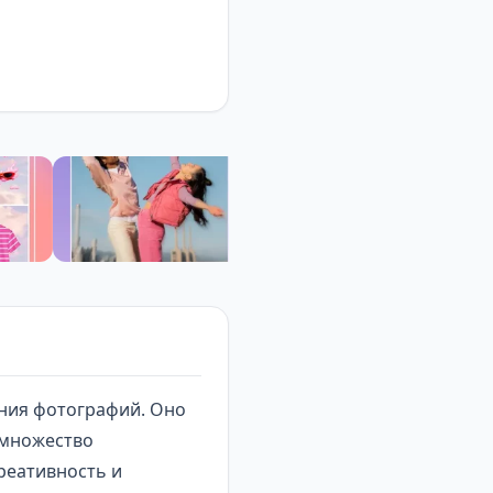
ния фотографий
. Оно
 множество
реативность и