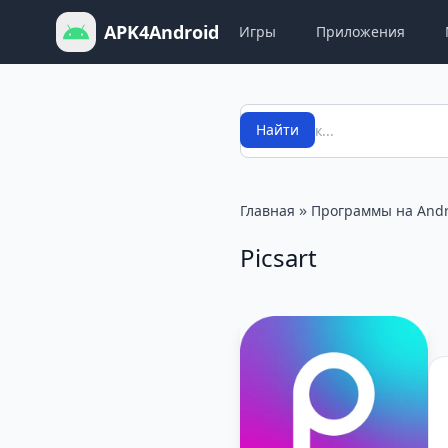
APK4Android
Игры
Приложения
Поиск
Найти
»
Главная
Программы на Andr
Picsart