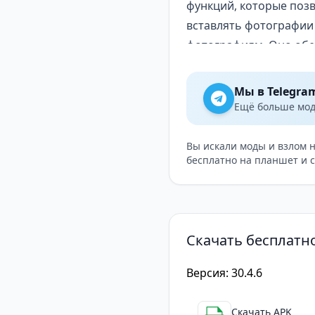
функций, которые поз
вставлять фотографии 
фотографиям. Оно обе
Множество уникальны
Откройте для себя раз
Мы в Telegra
кросс-процесс, HDR, тр
Ещё больше модо
неон, гуашь и старая 
Новая функция Remix C
Вы искали моды и взлом 
бесплатно на планшет и 
Эта функция была разр
приложениях для реда
фотографий с друзьям
В этом приложении ест
Скачать бесплатно
статье. Поэтому польз
которые предлагает Pic
Версия: 30.4.6
Делиться фотографиям
Одна из самых интере
Скачать APK