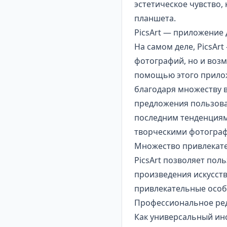
эстетическое чувство,
планшета.
PicsArt — приложение 
На самом деле, PicsAr
фотографий, но и воз
помощью этого прило
благодаря множеству 
предложения пользова
последним тенденциям
творческими фотограф
Множество привлекате
PicsArt позволяет по
произведения искусст
привлекательные особ
Профессиональное ре
Как универсальный ин