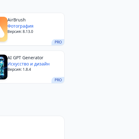
и магазина. Ниже
х использовать.
40 фильтрам
AirBrush
Фотография
Версия: 8.13.0
0+ стикерами, рамками,
PRO
помощью ведущих
AI GPT Generator
Искусство и дизайн
Версия: 1.8.4
 для участников
PRO