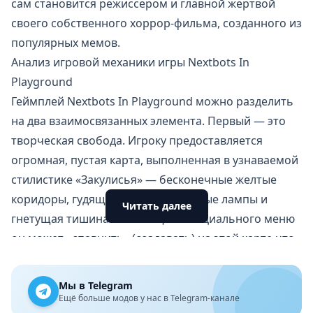
сам становится режиссером и главной жертвой
своего собственного хоррор-фильма, созданного из
популярных мемов.
Анализ игровой механики игры Nextbots In
Playground
Геймплей Nextbots In Playground можно разделить
на два взаимосвязанных элемента. Первый — это
творческая свобода. Игроку предоставляется
огромная, пустая карта, выполненная в узнаваемой
стилистике «Закулисья» — бесконечные желтые
коридоры, гудящие люминесцентные лампы и
Читать далее
гнетущая тишина. С помощью специального меню
он может «спавнить» (создавать) на этой карте что
угодно: от разнообразных предметов и
строительных блоков до самого главного — врагов.
Мы в Telegram
Второй элемент — это выживание. Врагами здесь
Ещё больше модов у нас в Telegram-канале