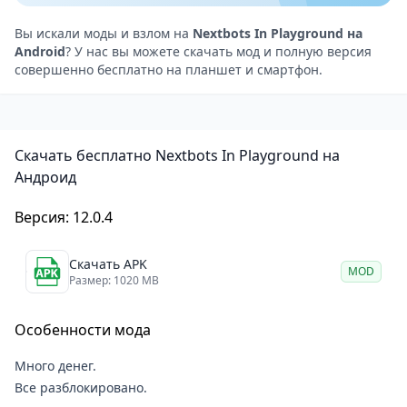
выступают «Некстботы» — двухмерные, часто
искаженные изображения персонажей интернет-
Вы искали моды и взлом на
Nextbots In Playground на
Android
? У нас вы можете скачать мод и полную версия
мемов (самый известный из которых — Obunga),
совершенно бесплатно на планшет и смартфон.
которые обладают примитивным, но чрезвычайно
эффективным искусственным интеллектом. Они без
устали преследуют игрока, проходят сквозь стены и
Скачать бесплатно Nextbots In Playground на
издают громкие, искаженные звуки. Задача игрока
Андроид
— выжить как можно дольше, используя созданные
им же объекты в качестве укрытий или просто
Версия: 12.0.4
пытаясь убежать.
Место на рынке и сравнение с конкурентами
Скачать APK
MOD
Размер: 1020 MB
Чтобы понять уникальность Nextbots In Playground,
его необходимо сравнить с прародителем жанра —
Особенности мода
Garry’s Mod (GMod). Именно в GMod зародился
феномен Некстботов. Данная игра, по сути, берет
Много денег.
этот конкретный аспект GMod и переносит его в
Все разблокировано.