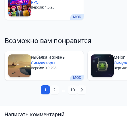
RPG
Версия: 1.0.25
MOD
Возможно вам понравится
Рыбалка и жизнь
Melon
Симуляторы
Симул
Версия: 0.0.298
Версия:
MOD
1
2
…
10
Написать комментарий