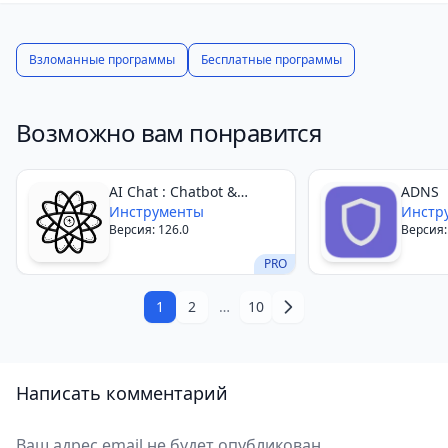
входа в другой. Приложение простое в
использовании и не требует root-права для работы.
Однако, следует учитывать, что использование
Взломанные программы
Бесплатные программы
нескольких клонированных приложений может
потреблять больше ресурсов устройства и
Возможно вам понравится
некоторые приложения могут не работать
корректно в клонированной версии.
AI Chat : Chatbot &
ADNS
Assistant
Инструменты
Инстр
Версия: 126.0
Версия: 
PRO
1
2
…
10
Написать комментарий
Ваш адрес email не будет опубликован.