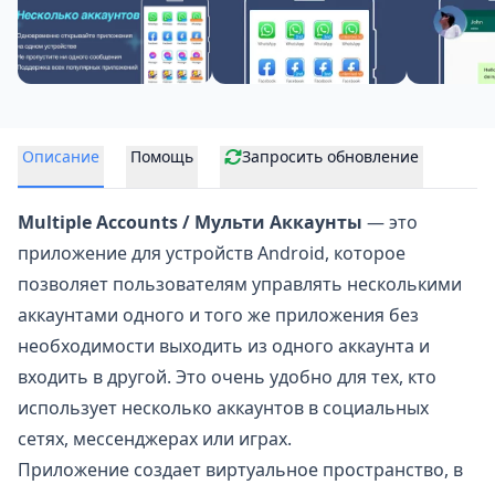
Описание
Помощь
Запросить обновление
Multiple Accounts / Мульти Аккаунты
— это
приложение для устройств Android, которое
позволяет пользователям управлять несколькими
аккаунтами одного и того же приложения без
необходимости выходить из одного аккаунта и
входить в другой. Это очень удобно для тех, кто
использует несколько аккаунтов в социальных
сетях, мессенджерах или играх.
Приложение создает виртуальное пространство, в