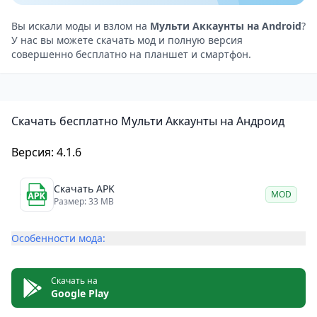
приложений
Простой и интуитивно понятный интерфейс
Вы искали моды и взлом на
Мульти Аккаунты на Android
?
У нас вы можете скачать мод и полную версия
Бесплатное приложение
совершенно бесплатно на планшет и смартфон.
Недостатки приложения
Может потреблять больше памяти и ресурсов
устройства при использовании нескольких
Скачать бесплатно Мульти Аккаунты на Андроид
клонированных приложений
Некоторые приложения могут не работать
Версия: 4.1.6
корректно в клонированной версии
Multiple Accounts: управляйте несколькими
Скачать APK
MOD
аккаунтами одного приложения на Андроид
Размер: 33 MB
Заключение: Multiple Accounts — это полезное
Особенности мода:
приложение для тех, кто использует несколько
аккаунтов в одном приложении на устройстве
Android. Оно позволяет легко переключаться между
Скачать на
Google Play
аккаунтами без необходимости выхода из одного и