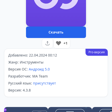
Скачать
+1
Pro-версия
Добавлено: 22.04.2024 00:12
Жанр: Инструменты
Версия ОС:
Андроид 5.0
Разработчик: MA Team
Русский язык:
присутствует
Версия: 4.3.8