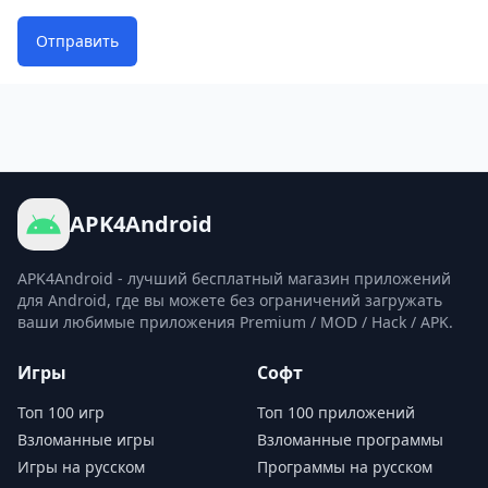
Отправить
APK4Android
APK4Android - лучший бесплатный магазин приложений
для Android, где вы можете без ограничений загружать
ваши любимые приложения Premium / MOD / Hack / APK.
Игры
Софт
Топ 100 игр
Топ 100 приложений
Взломанные игры
Взломанные программы
Игры на русском
Программы на русском