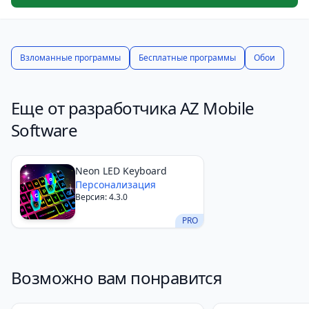
жидкости и наслаждайтесь расслабляющим
эффектом. Просто коснитесь экрана, и жидкость
оживёт под вашими пальцами. Это так приятно и
Взломанные программы
Бесплатные программы
Обои
успокаивает!
Выбирайте Fluid Live Wallpaper и погрузитесь в
прекрасный мир жидких обоев!
Еще от разработчика AZ Mobile
Software
Neon LED Keyboard
Персонализация
Версия: 4.3.0
PRO
Возможно вам понравится