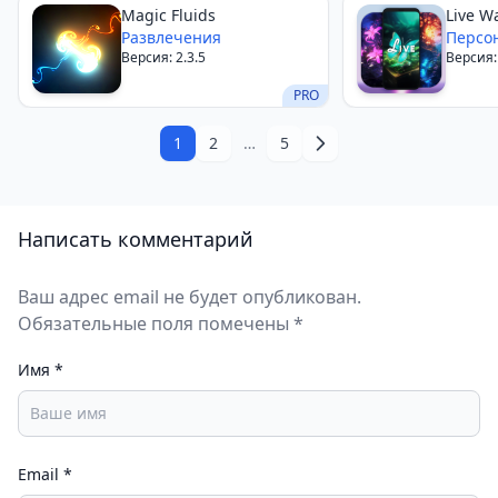
Magic Fluids
Live W
Развлечения
Персо
Версия: 2.3.5
Версия: 
PRO
1
2
…
5
Написать комментарий
Ваш адрес email не будет опубликован.
Обязательные поля помечены *
Имя
*
Email
*