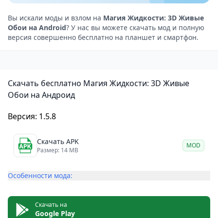
настройку.
Минимальное использование системных ресурсов:
Вы искали моды и взлом на
Магия Жидкости: 3D Живые
Обои на Android
? У нас вы можете скачать мод и полную
ваше устройство будет работать быстро и без
версия совершенно бесплатно на планшет и смартфон.
задержек.
Посмотрите, как красиво двигаются жидкости на
вашем экране! В приложении вы найдёте тысячи
Скачать бесплатно Магия Жидкости: 3D Живые
удивительных частиц, которые будут переливаться
Обои на Андроид
волшебным сиянием.
Вы сможете выбрать обои, которые подойдут
Версия: 1.5.8
именно вам и вашему настроению. Проявите свою
творческую натуру и создайте уникальные обои!
Скачать APK
MOD
Размер: 14 MB
Настраивайте цветовые схемы, скорость потока и
добавляйте специальные эффекты по своему вкусу.
Особенности мода:
Вдохновляйтесь образами галактик, огня, дыма или
лавы и сделайте свой телефон по-настоящему
Скачать на
особенным. Играйте с интерактивными потоками
Google Play