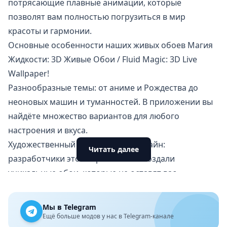
потрясающие плавные анимации, которые
позволят вам полностью погрузиться в мир
красоты и гармонии.
Основные особенности наших живых обоев Магия
Жидкости: 3D Живые Обои / Fluid Magic: 3D Live
Wallpaper!
Разнообразные темы: от аниме и Рождества до
неоновых машин и туманностей. В приложении вы
найдёте множество вариантов для любого
настроения и вкуса.
Художественный и креативный дизайн:
Читать далее
разработчики этого приложения создали
уникальные обои
, которые не оставят вас
равнодушными.
Простое управление: наслаждайтесь медитативным
Мы в Telegram
игровым процессом, не тратя много времени на
Ещё больше модов у нас в Telegram-канале