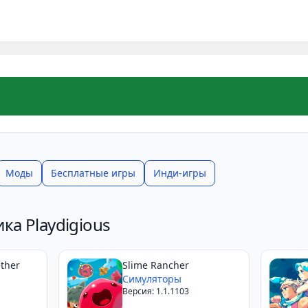
Моды
Бесплатные игры
Инди-игры
ка Playdigious
ether
Slime Rancher
Симуляторы
Версия: 1.1.1103