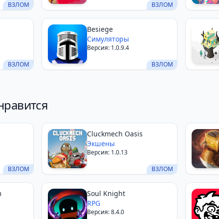
ВЗЛОМ
ВЗЛОМ
Besiege
Симуляторы
Версия: 1.0.9.4
ВЗЛОМ
ВЗЛОМ
нравится
Cluckmech Oasis
Экшены
Версия: 1.0.13
ВЗЛОМ
ВЗЛОМ
m
Soul Knight
RPG
Версия: 8.4.0