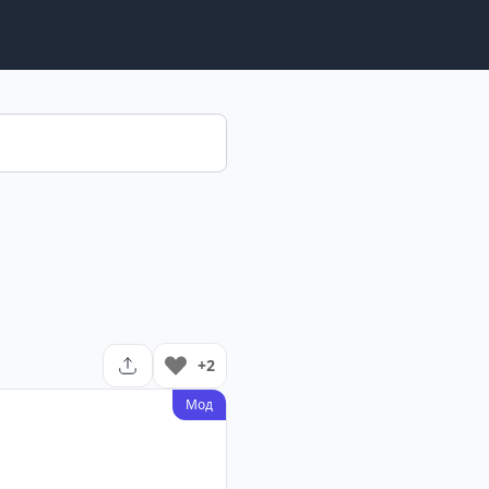
+2
Мод