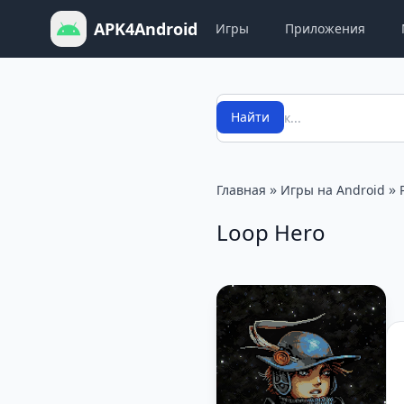
APK4Android
Игры
Приложения
Поиск
Найти
»
»
Главная
Игры на Android
Loop Hero