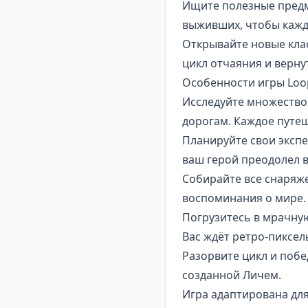
Ищите полезные предм
выживших
, чтобы каж
Открывайте новые кла
цикл отчаяния и верну
Особенности игры Loo
Исследуйте множество
дорогам. Каждое путе
Планируйте свои экспе
ваш герой преодолел в
Собирайте все снаряже
воспоминания о мире. 
Погрузитесь в мрачную
Вас ждёт ретро-пиксе
Разорвите цикл и поб
созданной Личем.
Игра адаптирована дл