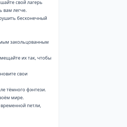
чшайте свой
лагерь
 вам легче.
зрушить бесконечный
уемым закольцованным
змещайте их так, чтобы
ановите свои
ле тёмного фэнтези.
воём мире.
 временной петли,