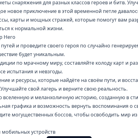
еты снаряжения для разных классов героев и битв. Улу
дое новое приключение в этой временной петле давалось
ссы, карты и мощных стражей, которые помогут вам ра
ться к нормальной жизни.
p Hero
 путей и проведите своего героя по случайно генерир
шествие будет уникальным.
диции по мрачному миру, составляйте колоду карт и ра
се испытания и невзгоды.
ние и ресурсы, которые найдёте на своём пути, и восст
Улучшайте свой лагерь и верните свою реальность.
 вселенную и меланхоличную историю, созданную в сти
льная графика и возможность вернуть воспоминания о с
едите могущественных боссов, чтобы освободить мир из
я мобильных устройств