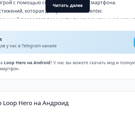
игрой с помощью сенсорного экрана смартфона.
Читать далее
стижений, которая доступна в Game Center.
анений позволяет перенести прогресс игры с одного ус
-контроллерами.
m
в у нас в Telegram-канале
на
Loop Hero на Android
? У нас вы можете скачать мод и полн
смартфон.
о Loop Hero на Андроид