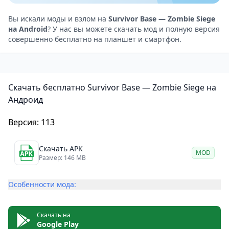
ресурс играет важную роль в улучшении объектов и
обеспечении жителей. Даже когда вы не в сети, ваш
Вы искали моды и взлом на
Survivor Base — Zombie Siege
на Android
? У нас вы можете скачать мод и полную версия
лагерь может продолжать добывать ресурсы,
совершенно бесплатно на планшет и смартфон.
позволяя вам развиваться, не проводя всё время за
игрой.
Когда ресурсы будут собраны, вы сможете
Скачать бесплатно Survivor Base — Zombie Siege на
приступить к строительству зданий: домов,
Андроид
больниц и тренировочных центров. Каждое здание
выполняет свою функцию и необходимо для
Версия: 113
развития лагеря. Например, больницы помогают
восстановить здоровье жителей после нападений, а
Скачать APK
MOD
Размер: 146 MB
тренировочные центры — укрепить их боевые
способности.
Особенности мода:
Собирайте ресурсы и развивайте системы обороны
В Survivor Base вы будете управлять лагерем
Скачать на
выживших и добывать ресурсы, такие как дерево,
Google Play