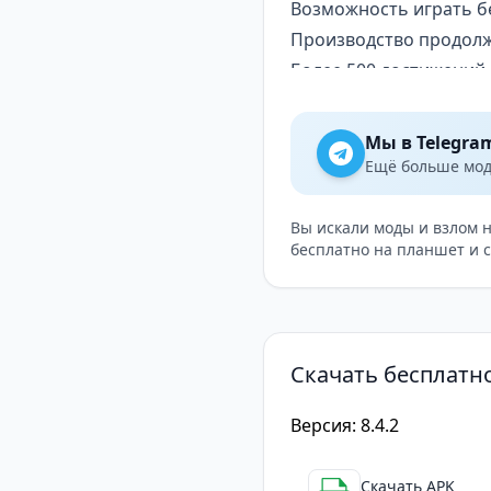
Возможность играть б
Производство продолж
Более 500 достижений 
Разнообразие стратеги
Если вы любите эконом
Мы в Telegra
Crafting Idle Clicker
Ещё больше модо
огромное количество 
магнатом и создайте 
Вы искали моды и взлом 
бесплатно на планшет и 
Скачать бесплатн
Версия: 8.4.2
Скачать APK