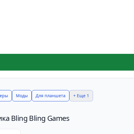
керы
Моды
Для планшета
+ Еще 1
ка Bling Bling Games