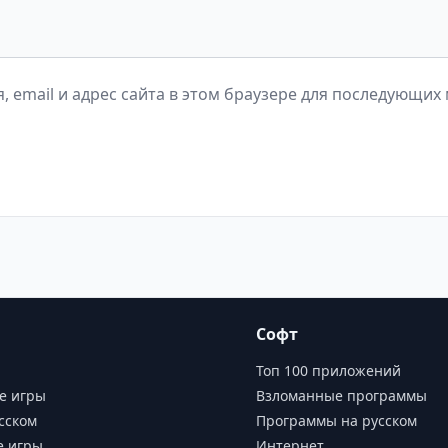
, email и адрес сайта в этом браузере для последующих
Софт
Топ 100 приложений
е игры
Взломанные программы
сском
Программы на русском
е игры
Интернет