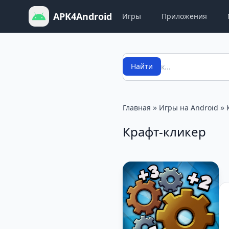
APK4Android
Игры
Приложения
Поиск
Найти
»
»
Главная
Игры на Android
Крафт-кликер