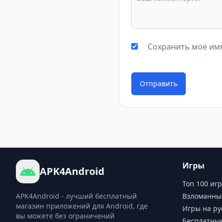
Сохранить моё имя
Отправить
Игры
APK4Android
Топ 100 игр
APK4Android - лучший бесплатный
Взломанны
магазин приложений для Android, где
Игры на ру
вы можете без ограничений
Бесплатны