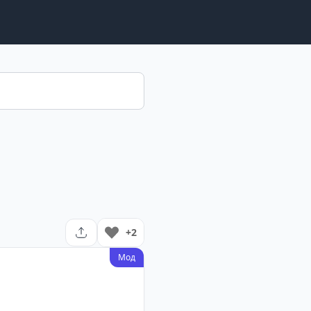
+2
Мод