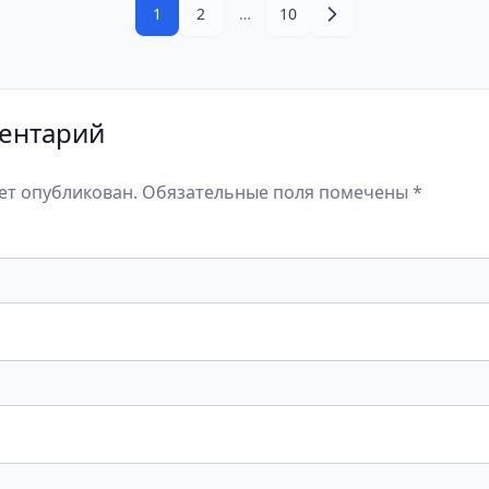
1
2
…
10
ентарий
дет опубликован. Обязательные поля помечены *