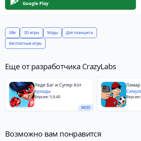
Google Play
Idle
3D игры
Моды
Для планшета
Бесплатные игры
Еще от разработчика CrazyLabs
Леди Баг и Супер-Кот
Ламар
Аркады
Видео
Симул
Версия: 5.9.40
Версия:
MOD
Возможно вам понравится