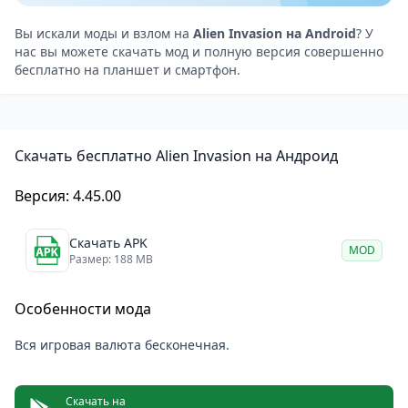
опасными противниками.
Погрузитесь в игру благодаря потрясающей
Вы искали моды и взлом на
Alien Invasion на Android
? У
нас вы можете скачать мод и полную версия совершенно
графике и звуковому сопровождению.
бесплатно на планшет и смартфон.
Скачать бесплатно Alien Invasion на Андроид
Версия: 4.45.00
Скачать APK
MOD
Размер: 188 MB
Особенности мода
Вся игровая валюта бесконечная.
Скачать на