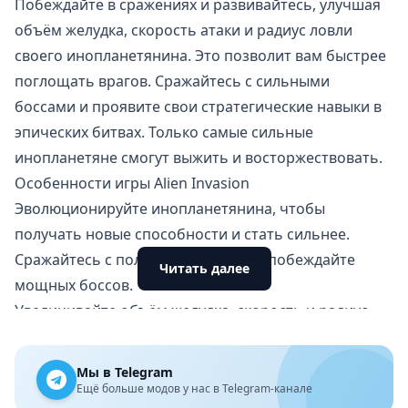
Побеждайте в сражениях и развивайтесь, улучшая
объём желудка, скорость атаки и радиус ловли
своего инопланетянина. Это позволит вам быстрее
поглощать врагов. Сражайтесь с сильными
боссами и проявите свои стратегические навыки в
эпических битвах. Только самые сильные
инопланетяне смогут выжить и восторжествовать.
Особенности игры Alien Invasion
Эволюционируйте инопланетянина, чтобы
получать новые способности и стать сильнее.
Сражайтесь с полчищами людей и
побеждайте
Читать далее
мощных боссов
.
Увеличивайте объём желудка, скорость и радиус
атаки, чтобы быть более эффективным в бою.
Повышайте уровень, выполняя квесты.
Мы в Telegram
Открывайте новые локации и сражайтесь с
Ещё больше модов у нас в Telegram-канале