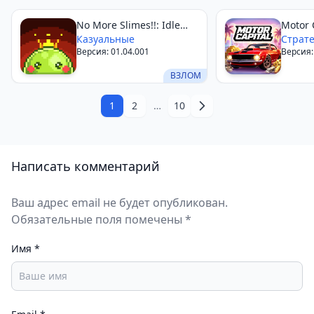
No More Slimes!!: Idle
Motor 
Action
Казуальные
Страт
Версия: 01.04.001
Версия: 
ВЗЛОМ
1
2
…
10
Написать комментарий
Ваш адрес email не будет опубликован.
Обязательные поля помечены *
Имя
*