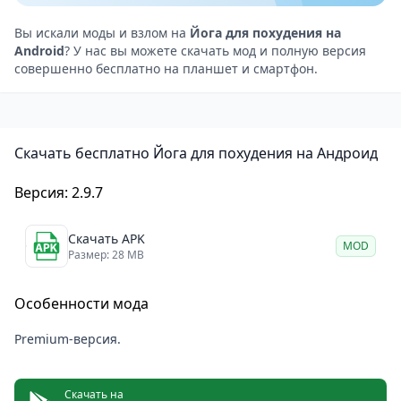
Система статистики — отслеживание прогресса в
практиках йоги для начинающих.
Вы искали моды и взлом на
Йога для похудения на
Android
? У нас вы можете скачать мод и полную версия
Настройка тренировок — составление и настройка
совершенно бесплатно на планшет и смартфон.
тренировок, установка продолжительности и
времени отдыха.
Система напоминаний и уведомлений —
Скачать бесплатно Йога для похудения на Андроид
регулярные тренировки для снижения веса.
Достижения и награды — система достижений и
Версия: 2.9.7
наград за результаты.
Фотоальбом — сравнение результатов до и после.
Скачать APK
MOD
Система дыхания — рекомендации по правильному
Размер: 28 MB
дыханию для упражнений (полная версия).
Особенности мода
База советов и рекомендаций — правильное
питание, советы по сбросу лишнего веса и
Premium-версия.
сжиганию калорий.
Скачать на