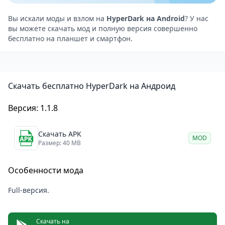
Использование Icon Pack’а невероятно просто.
После установки необходимо выбрать приложение
Вы искали моды и взлом на
HyperDark на Android
? У нас
вы можете скачать мод и полную версия совершенно
HyperDark в настройках вашего лаунчера. Система
бесплатно на планшет и смартфон.
автоматически заменит иконки, сохраняя
функциональность всех приложений. При этом вы
получаете не только красивый интерфейс, но и
Скачать бесплатно HyperDark на Андроид
полную гибкость в управлении стилем смартфона.
Особенности
Версия: 1.1.8
Более 500 стилизованных иконок в темной
цветовой гамме.
Скачать APK
MOD
Совместимость с популярными лаунчерами (Nova,
Размер: 40 MB
Apex,
Microsoft Launcher
и другими).
Особенности мода
Минимальный размер приложения — не требует
много места в памяти.
Full-версия.
Регулярные обновления с добавлением новых
иконок.
Скачать на