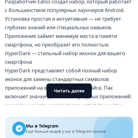
Разработчик Eatos создал набор, который работает
с большинством популярных лаунчеров Android.
Установка простая и интуитивная — не требует
глубоких знаний или специальных навыков.
Приложение займет минимум места в памяти
смартфона, но преобразит его полностью.
HyperDark — стильный набор иконок для вашего
смартфона
HyperDark представляет собой полный набор
иконок для замены стандартных символов
приложений на вашем Android-девайсе. Пак
Читать далее
включает значки для всех популярных приложений:
социальные сети, мессенджеры, утилиты и игры.
Каждая иконка выполнена в единой стилистике с
четкими линиями, темными оттенками и
Мы в Telegram
миналистичным дизайном.
Ещё больше модов у нас в Telegram-канале