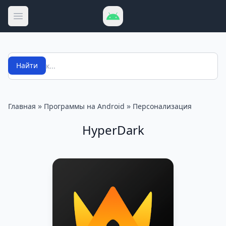
Открыть меню
Поиск
Найти
»
»
Главная
Программы на Android
Персонализация
HyperDark