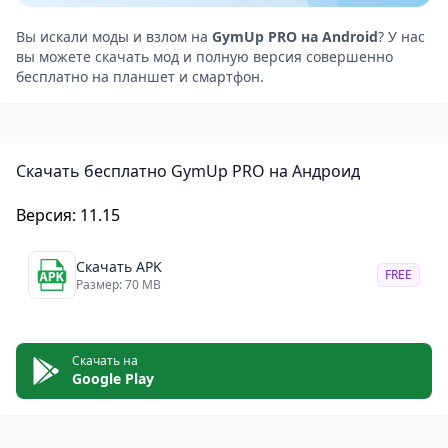
динамическим отображением на схеме тела.
Отслеживание параметров тела: Фиксируйте
Вы искали моды и взлом на
GymUp PRO на Android
? У нас
вы можете скачать мод и полную версия совершенно
изменения, стройте графики и следите за
бесплатно на планшет и смартфон.
прогрессом.
Спортивные калькуляторы: Встроенные
калькуляторы для расчета повторного максимума и
Скачать бесплатно GymUp PRO на Андроид
базового метаболизма.
Сравнение с друзьями: Сравнивайте свои
Версия: 11.15
достижения по количеству тренировок, весам и
другим показателям.
Скачать APK
FREE
Персонализация интерфейса: Настраивайте тему и
Размер: 70 MB
сигналы таймера, подстраивая приложение под
себя.
Скачать на
GymUp PRO
— это приложение, которое
Google Play
выделяется глубиной анализа тренировок,
поддержкой двухосевых режимов и возможностью