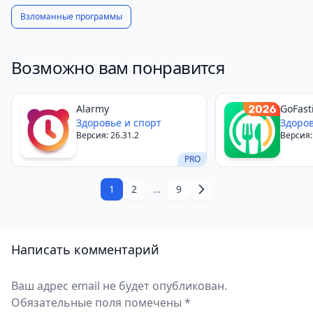
интеграции с устройствами на Wear OS. Оно не
Взломанные программы
только фиксирует результаты, но и предоставляет
пользователю полезные инструменты, которые
помогут сделать тренировки более эффективными.
Возможно вам понравится
Alarmy
GoFast
Здоровье и спорт
Здоров
Версия: 26.31.2
Версия:
PRO
1
2
…
9
Написать комментарий
Ваш адрес email не будет опубликован.
Обязательные поля помечены *