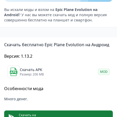
футуристический истребитель за считанные
секунды. Это создаёт ощущение постоянного
Вы искали моды и взлом на
Epic Plane Evolution на
Android
? У нас вы можете скачать мод и полную версия
прогресса и держит в тонусе на протяжении всей
совершенно бесплатно на планшет и смартфон.
игры.
Уровни короткие, но разнообразные: меняются
враги, препятствия и окружение. Игра не
Скачать бесплатно Epic Plane Evolution на Андроид
перегружена сложными элементами — всё
интуитивно понятно и рассчитано на быструю
Версия: 1.13.2
сессию. Атмосфера лёгкая, визуально всё яркое и
мультяшное, но при этом динамика держит
Скачать APK
MOD
внимание.
Размер: 206 MB
Особенности
Особенности мода
Система эволюции самолёта прямо в полёте с
мгновенными улучшениями.
Много денег.
Простое управление одним пальцем — подходит
для игры на ходу.
Скачать на