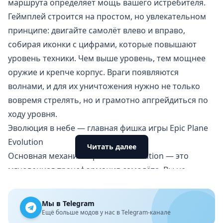
маршрута определяет мощь вашего истребителя.
Геймплей строится на простом, но увлекательном
принципе: двигайте самолёт влево и вправо,
собирая иконки с цифрами, которые повышают
уровень техники. Чем выше уровень, тем мощнее
оружие и крепче корпус. Враги появляются
волнами, и для их уничтожения нужно не только
вовремя стрелять, но и грамотно апгрейдиться по
ходу уровня.
Эволюция в небе — главная фишка игры Epic Plane
Evolution
Читать далее
Основная механика Epic Plane Evolution — это
мгновенная трансформация самолёта. Вы не
тратите время в меню между миссиями, а
прокачиваетесь прямо в полёте. Подбирая нужные
Мы в Telegram
значки, можно превратить слабый биплан в
Ещё больше модов у нас в Telegram-канале