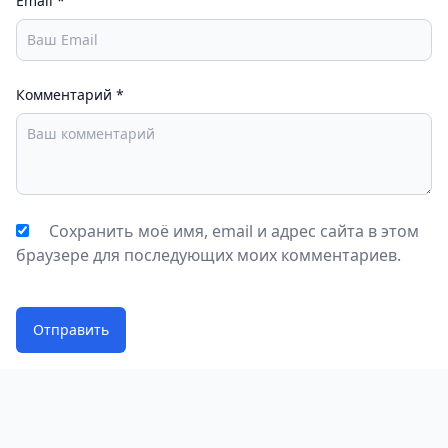
Email
*
Evolution. Это идеальный вариант для тех, кто ищет
лёгкий, но затягивающий экшен на каждый день.
Комментарий
*
Сохранить моё имя, email и адрес сайта в этом
браузере для последующих моих комментариев.
Отправить