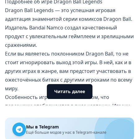
Подробнее об игре Dragon Ball Legends
Dragon Ball Legends — это успешная игровая
адаптация знаменитой серии комиксов Dragon Ball.
Издатель Bandai Namco создал качественный
продукт с увлекательным геймплеем и зрелищными
сражениями.
Если вы являетесь поклонником Dragon Ball, то не
стоит игнорировать выход этой игры. В ней, как и в
других играх в жанре, вам предстоит участвовать в
ожесточённых битвах с другими игроками по всему
миру.
Читать далее
Особенность игры заключается в том, что
персонажи отображаются в виде карточек. Игроки
могут использовать карты, чтобы помочь
персонажу выполнять навыки и активировать
Мы в Telegram
атаки, которые заставят противника быстро терять
Ещё больше модов у нас в Telegram-канале