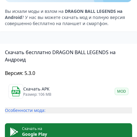
здоровье. Также можно комбинировать карты,
создавая красивые комбо
и улучшая силу
Вы искали моды и взлом на
DRAGON BALL LEGENDS на
Android
? У нас вы можете скачать мод и полную версия
персонажей.
совершенно бесплатно на планшет и смартфон.
Разблокируйте новых персонажей
В игре представлены все персонажи, которые были
в оригинальном комиксе. Так что вы можете
Скачать бесплатно DRAGON BALL LEGENDS на
встретить знакомых героев прямо сейчас.
Андроид
Чтобы получить желаемых персонажей в игре, вам
нужно выполнять задания. Обратите внимание: вы
Версия: 5.3.0
не можете купить персонажей за деньги или
обменять их с другими игроками. Вместо этого
Скачать APK
MOD
Размер: 106 MB
старайтесь выполнять как можно больше
встроенных заданий и ждите удачи, чтобы получить
Особенности мода:
награды.
Система квестов в Dragon Ball Legends будет
Скачать на
постоянно обновляться, поэтому вы сможете
Google Play