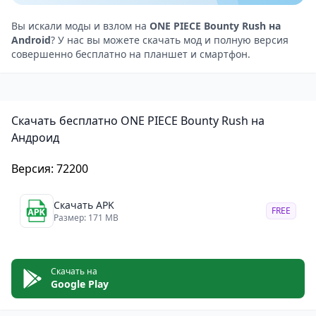
одолеть могущественных боссов;
Special Events — участвуйте в тематических
Вы искали моды и взлом на
ONE PIECE Bounty Rush на
Android
? У нас вы можете скачать мод и полную версия
событиях с новыми режимами игры, персонажами и
совершенно бесплатно на планшет и смартфон.
наградами.
Персонажи и прокачка
Собирайте команду из своих любимых героев «One
Скачать бесплатно ONE PIECE Bounty Rush на
Piece», включая Луффи, Зоро, Санджи и Нико Робин.
Андроид
Развивайте своих персонажей, повышая их уровень
и улучшая способности. Снаряжайте своих
Версия: 72200
персонажей мощными медалями, чтобы усилить их
характеристики. Создавайте команду,
Скачать APK
FREE
Размер: 171 MB
соответствующую вашему стилю игры — будь то
агрессивный натиск или хитрые тактические ходы.
Геймплей с микротранзакциями
Скачать на
ONE PIECE Bounty Rush
— бесплатная игра, но
Google Play
содержит микротранзакции. Их можно