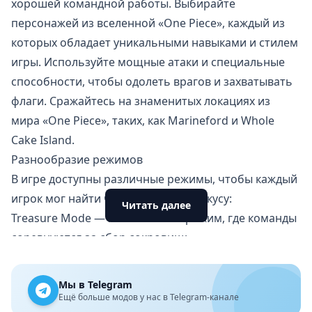
хорошей командной работы. Выбирайте
персонажей из вселенной «One Piece», каждый из
которых обладает уникальными навыками и стилем
игры. Используйте мощные атаки и специальные
способности, чтобы одолеть врагов и захватывать
флаги. Сражайтесь на знаменитых локациях из
мира «One Piece», таких, как Marineford и Whole
Cake Island.
Разнообразие режимов
В игре доступны различные режимы, чтобы каждый
игрок мог найти что-то по своему вкусу:
Читать далее
Treasure Mode — классический режим, где команды
соревнуются за сбор сокровищ;
League Battle — сражайтесь с другими игроками со
всего мира, прокладывая себе путь по лигам;
Мы в Telegram
Boss Battle — объединяйтесь с друзьями, чтобы
Ещё больше модов у нас в Telegram-канале