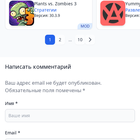
Plants vs. Zombies 3
Yumm
Стратегии
Развл
Версия: 30.3.9
Версия:
MOD
1
2
…
10
Написать комментарий
Ваш адрес email не будет опубликован.
Обязательные поля помечены *
Имя
*
Email
*