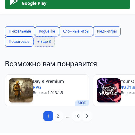
Google Play
Пиксельные
Roguelike
Сложные игры
Инди-игры
Пошаговые
+ Еще 3
Возможно вам понравится
Day R Premium
Your O
RPG
HUSTL
Файти
Версия: 1.913.1.5
Версия:
MOD
1
2
…
10