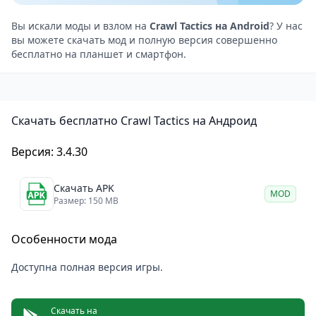
воде противников можно эффективно поражать
электрическими разрядами.
Вы искали моды и взлом на
Crawl Tactics на Android
? У нас
вы можете скачать мод и полную версия совершенно
Вдобавок, уникальная механика толкания
бесплатно на планшет и смартфон.
позволяет сбрасывать невнимательных врагов с
высоких скал. Толкайте чудовищ на скрытые лезвия
или катите тяжелые валуны в толпу нападающих.
Скачать бесплатно Crawl Tactics на Андроид
Для дальнего боя используйте стационарные пушки
и баллисты. В итоге, умелые действия могут
Версия: 3.4.30
запустить зрелищную цепную реакцию и
уничтожить целый отряд противника.
Скачать APK
MOD
Размер: 150 MB
Особенности мода
Доступна полная версия игры.
Скачать на