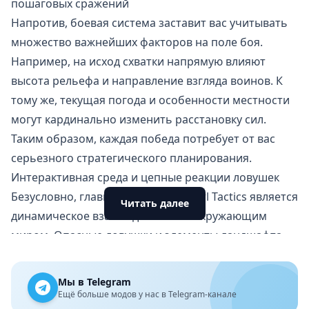
пошаговых сражений
Напротив, боевая система заставит вас учитывать
множество важнейших факторов на поле боя.
Например, на исход схватки напрямую влияют
высота рельефа и направление взгляда воинов. К
тому же, текущая погода и особенности местности
могут кардинально изменить расстановку сил.
Таким образом, каждая победа потребует от вас
серьезного стратегического планирования.
Интерактивная среда и цепные реакции ловушек
Безусловно, главным козырем Crawl Tactics является
Читать далее
динамическое взаимодействие с окружающим
миром. Опасные ловушки и элементы ландшафта
одинаково влияют как на ваших бойцов, так и на
монстров. Вы можете поджигать сухую траву для
Мы в Telegram
создания огненных преград. Кроме того, стоящих в
Ещё больше модов у нас в Telegram-канале