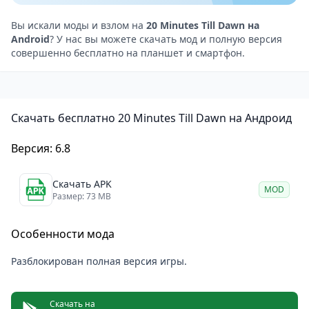
придаёт ей особый шарм. Музыкальное
сопровождение также соответствует атмосфере
Вы искали моды и взлом на
20 Minutes Till Dawn на
Android
? У нас вы можете скачать мод и полную версия
игры и помогает создать нужное настроение.
совершенно бесплатно на планшет и смартфон.
Плюсы и минусы игры 20 Minutes Till Dawn
Игра имеет увлекательный геймплей, который не
даст заскучать.
Скачать бесплатно 20 Minutes Till Dawn на Андроид
Графика и музыка создают нужную атмосферу.
Есть несколько классов персонажей и система
Версия: 6.8
крафта.
Некоторые игроки могут считать графику слишком
Скачать APK
MOD
простой.
Размер: 73 MB
Управление может показаться неудобным для
Особенности мода
некоторых пользователей.
20 Minutes Till Dawn
— это захватывающая игра,
Разблокирован полная версия игры.
которая придётся по вкусу поклонникам жанра
roguelike и любителям постапокалиптических
Скачать на