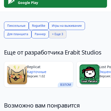
сюжетов. Она предлагает все необходимые
Google Play
элементы для создания атмосферы выживания и
борьбы за жизнь.
В игре вы можете выбрать класс персонажа и
Пиксельные
Roguelike
Игры на выживание
стратегию прохождения, что даёт вам свободу
Для планшета
Раннер
+ Еще 3
действий. Однако, если вы ожидаете более
реалистичной графики и управления, то эта игра
может не полностью удовлетворить ваши
Еще от разработчика Erabit Studios
требования.
Replicat
Lost Po
Карточные
Экше
Версия: 1.02
Версия:
ВЗЛОМ
Возможно вам понравится