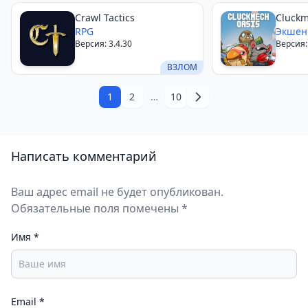
Crawl Tactics
Cluckm
RPG
Экше
Версия: 3.4.30
Версия:
ВЗЛОМ
1
2
…
10
Написать комментарий
Ваш адрес email не будет опубликован.
Обязательные поля помечены *
Имя
*
Email
*