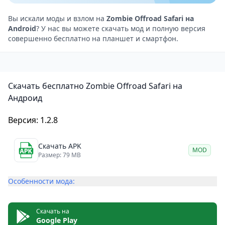
бронированных грузовиков. Каждый автомобиль
обладает своими характеристиками и
Вы искали моды и взлом на
Zombie Offroad Safari на
Android
? У нас вы можете скачать мод и полную версия
возможностями для улучшения, что делает
совершенно бесплатно на планшет и смартфон.
геймплей разнообразным и увлекательным. Игроки
могут настраивать свои автомобили, улучшать их
параметры и вооружение, чтобы более эффективно
Скачать бесплатно Zombie Offroad Safari на
сражаться с зомби.
Андроид
Графика и звук
Графика в игре выполнена в стиле low-poly, что
Версия: 1.2.8
делает её не слишком требовательной к
устройствам. Тем не менее, она обладает
Скачать APK
MOD
Размер: 79 MB
достаточной детализацией и динамикой, чтобы
создать атмосферу приключения. Эффекты
Особенности мода:
стрельбы, взрывы и разнообразные ландшафты
придают игре неповторимое очарование.
Скачать на
Звуковое сопровождение поддерживает
Google Play