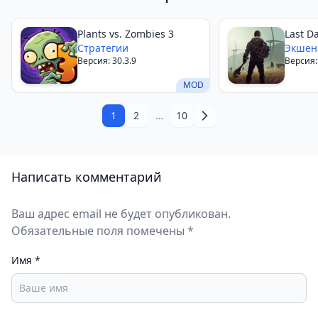
Plants vs. Zombies 3
Last D
Стратегии
Surviva
Экше
Версия: 30.3.9
Версия:
MOD
1
2
…
10
Написать комментарий
Ваш адрес email не будет опубликован.
Обязательные поля помечены *
Имя
*