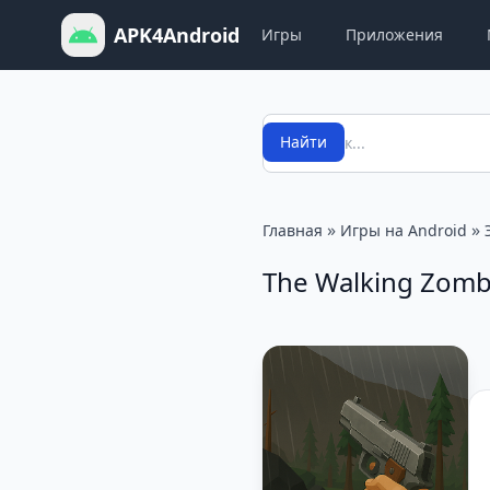
APK4Android
Игры
Приложения
Поиск
Найти
»
»
Главная
Игры на Android
The Walking Zomb