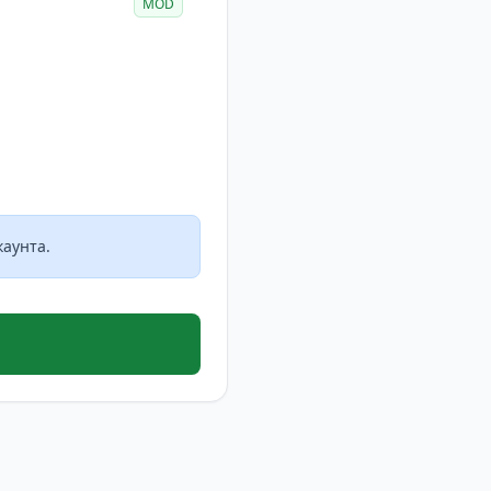
MOD
аунта.