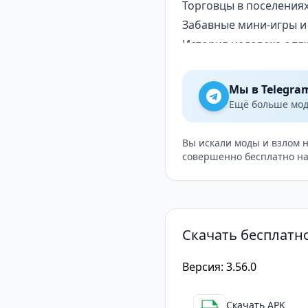
Торговцы в поселениях
Забавные мини-игры и 
История человека с 
Из-за некоторых обсто
способным спасти мир.
Мы в Telegra
бездумных зомби. Име
Ещё больше модо
хозяев этой планеты. 
Вам предстоит раскрыт
Вы искали моды и взлом 
совершенно бесплатно на
сделаете это не в один
опасности, подстерега
Скачать бесплатно
Версия: 3.56.0
Скачать APK