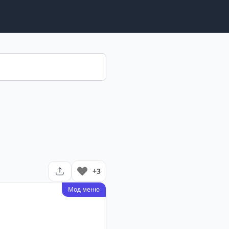
+3
Мод меню