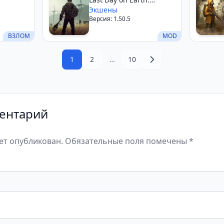
Survival
Экшены
Версия: 1.50.5
ВЗЛОМ
MOD
1
2
…
10
ентарий
дет опубликован. Обязательные поля помечены *