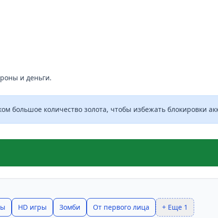
роны и деньги.
ом большое количество золота, чтобы избежать блокировки акк
ры
HD игры
Зомби
От первого лица
+ Еще 1