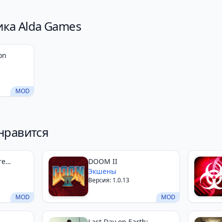
ика Alda Games
on
MOD
нравится
re
DOOM II
Экшены
Версия: 1.0.13
MOD
MOD
Last Day on Earth: