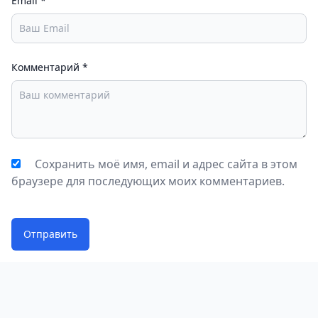
Email
*
для повседневных задач, так и для
профессиональной работы с большими объёмами
данных. Простота интерфейса и мощный
функционал делают его универсальным решением
Комментарий
*
для управления файлами на Android.
Сохранить моё имя, email и адрес сайта в этом
браузере для последующих моих комментариев.
Отправить