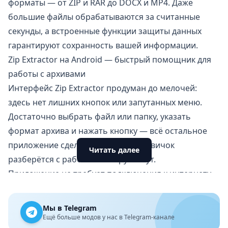
форматы — от ZIP и
RAR
до DOCX и MP4. Даже
большие файлы обрабатываются за считанные
секунды, а встроенные функции защиты данных
гарантируют сохранность вашей информации.
Zip Extractor на Android — быстрый помощник для
работы с архивами
Интерфейс Zip Extractor продуман до мелочей:
здесь нет лишних кнопок или запутанных меню.
Достаточно выбрать файл или папку, указать
формат архива и нажать кнопку — всё остальное
приложение сделает само. Даже новичок
Читать далее
разберётся с работой за пару минут.
Приложение не требует подключения к интернету,
что делает его незаменимым в поездках или на
отдыхе. Все операции выполняются локально, а
Мы в Telegram
значит, скорость работы зависит только от
Ещё больше модов у нас в Telegram-канале