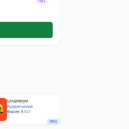
FREE
ке.
 ее преимущества
у для вашего
ания.
Шедеврум
Развлечения
Версия: 9.12.1
FREE