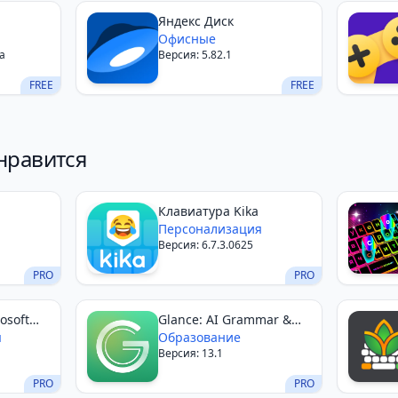
Яндекс Диск
Офисные
a
Версия: 5.82.1
FREE
FREE
нравится
Клавиатура Kika
Персонализация
Версия: 6.7.3.0625
PRO
PRO
osoft
Glance: AI Grammar &
я
VoiceType
Образование
Версия: 13.1
PRO
PRO