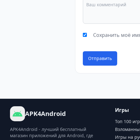
Сохранить моё имя
Отправить
Игры
APK4Android
Топ 100 игр
APK4Android - лучший бесплатный
Взломанны
магазин приложений для Android, где
Игры на ру