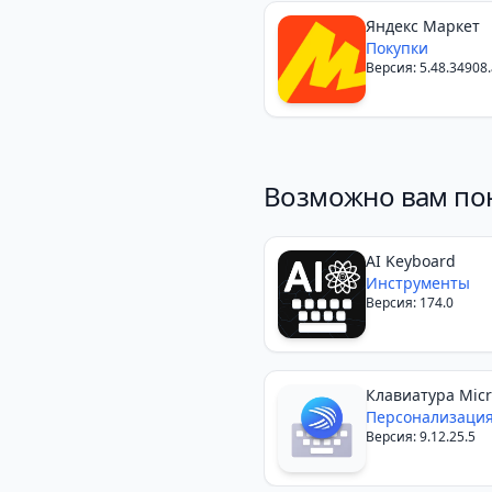
Яндекс Маркет
Покупки
Версия: 5.48.34908.
Возможно вам по
AI Keyboard
Инструменты
Версия: 174.0
Клавиатура Micr
SwiftKey
Персонализаци
Версия: 9.12.25.5