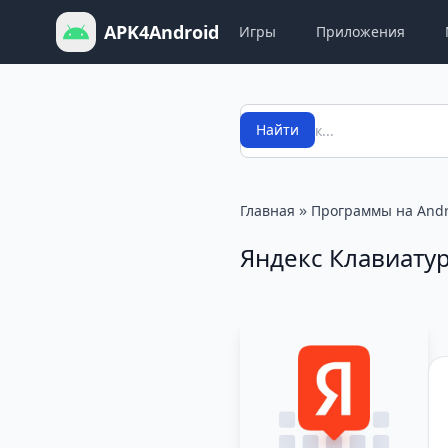
APK4Android
Игры
Приложения
Поиск
Найти
»
Главная
Программы на Andr
Яндекс Клавиату