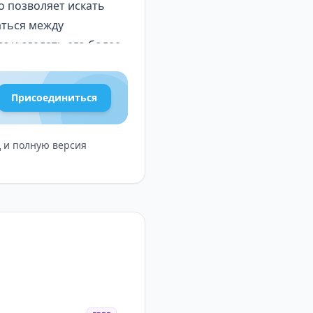
то позволяет искать
аться между
 и сделать его более
Присоединиться
д и полную версия
агодаря эффективной
интерфейсу и удобной