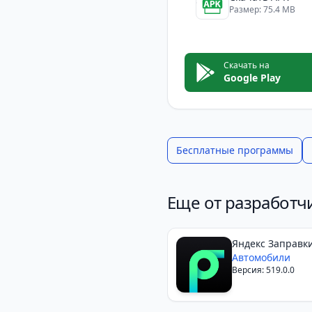
интеграции с Яндекс П
Размер: 75.4 MB
Хотя она и не имеет н
превосходят недостатк
устройства Android, Я
Скачать на
Google Play
Бесплатные программы
Еще от разработч
Яндекс Заправки
на карте
Автомобили
Версия: 519.0.0