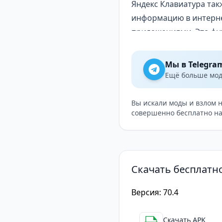
Яндекс Клавиатура та
информацию в интерне
приложениями. Эта фу
комфортным.
Плюсы приложения Янд
Мы в Telegra
Эффективная система 
Ещё больше модо
Широкая многоязычна
Высоконастраиваемый
Вы искали моды и взлом 
совершенно бесплатно на
Интеграция с Яндекс 
Бесплатное приложени
Минусы
Некоторые пользовате
Скачать бесплатн
Отсутствие жестов для
Яндекс Клавиатура — 
Версия: 70.4
В целом, Яндекс Клави
системе автокоррекци
Скачать APK