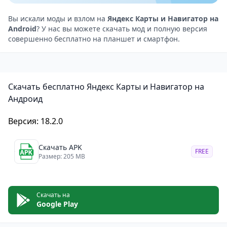
планировать маршруты для различных видов
транспорта, а также учитывать различные
Вы искали моды и взлом на
Яндекс Карты и Навигатор на
Android
? У нас вы можете скачать мод и полную версия
критерии, такие как время, расстояние и стоимость.
совершенно бесплатно на планшет и смартфон.
Простой и интуитивно понятный интерфейс: Яндекс
Карты и Навигатор имеют удобный и понятный
интерфейс, что делает использование приложения
Скачать бесплатно Яндекс Карты и Навигатор на
легким и комфортным.
Андроид
Минусы приложения
Для того чтобы навигация и поиск информации
Версия: 18.2.0
работали в полную силу, необходимо постоянное
подключение к интернету. Это может быть
Скачать APK
FREE
Размер: 205 MB
неудобно, если нет возможности подключиться к
сети.
Некоторые функции приложения могут быть
Скачать на
недоступны без интернета. Это может ограничить
Google Play
его использование в тех случаях, когда нет