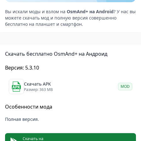
маршруту без необходимости постоянно смотреть
на экран.
Вы искали моды и взлом на
OsmAnd+ на Android
? У нас вы
можете скачать мод и полную версия совершенно
Навигация по точкам интереса (POI): OsmAnd+
бесплатно на планшет и смартфон.
включает большое количество точек интереса,
таких как рестораны, достопримечательности,
заправки и другие важные объекты, что помогает
Скачать бесплатно OsmAnd+ на Андроид
пользователям быстро находить нужные места.
Маршрутизация для разных видов транспорта:
Версия: 5.3.10
Приложение предлагает маршруты для
автомобилей, пешеходов, велосипедистов и
Скачать APK
MOD
общественного транспорта. Это делает OsmAnd+
Размер: 363 MB
универсальным инструментом для любых видов
Особенности мода
передвижений.
Поддержка GPS-трекинга: Пользователи могут
Полная версия.
записывать и анализировать свои маршруты с
помощью встроенного GPS-трекера. Эта функция
Скачать на