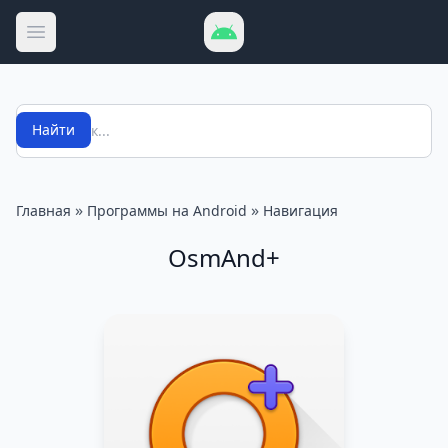
Открыть меню
Поиск
Найти
»
»
Главная
Программы на Android
Навигация
OsmAnd+