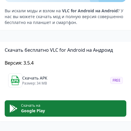
AVI, MKV, MOV, FLAC, M4A, AAC, OGG, и другие.
Поддержка сетевых потоков: Приложение может
Вы искали моды и взлом на
VLC for Android на Android
? У
нас вы можете скачать мод и полную версия совершенно
воспроизводить медиафайлы из сетевых
бесплатно на планшет и смартфон.
источников, таких как локальные серверы и
Интернет-ресурсы.
Встроенные кодеки: видеоплеер поставляется с
Скачать бесплатно VLC for Android на Андроид
встроенными кодеками, не требуя дополнительных
загрузок для воспроизведения различных
Версия: 3.5.4
форматов.
Поддержка подзаголовков и субтитров:
Скачать APK
FREE
Приложение поддерживает подзаголовки и
Размер: 34 MB
субтитры в разных форматах, включая SRT, ASS, и
SSA.
Скачать на
Настраиваемый пользовательский интерфейс:
Google Play
приложение позволяет пользователям настраивать
пользовательский интерфейс в соответствии с их