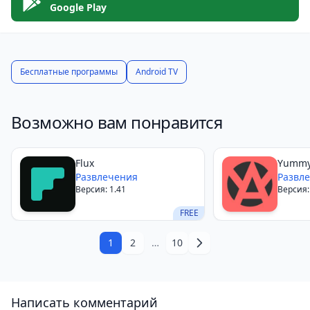
Google Play
Бесплатные программы
Android TV
Возможно вам понравится
Flux
Yumm
Развлечения
Развл
Версия: 1.41
Версия:
FREE
1
2
…
10
Написать комментарий