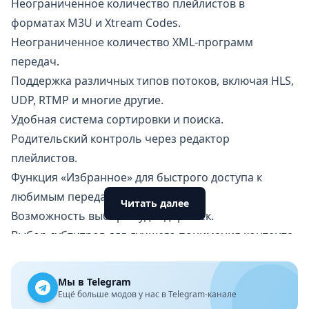
Неограниченное количество плейлистов в
форматах M3U и Xtream Codes.
Неограниченное количество XML-программ
передач.
Поддержка различных типов потоков, включая HLS,
UDP, RTMP и многие другие.
Удобная система сортировки и поиска.
Родительский контроль через редактор
плейлистов.
Функция «Избранное» для быстрого доступа к
любимым передачам.
Читать далее
Возможность выбора аудиодорожек.
Выбор субтитров для лучшего понимания контента.
Наслаждайтесь просмотром любимых передач с
Televizo — вашим новым любимым IPTV-плеером!
Мы в Telegram
Ещё больше модов у нас в Telegram-канале