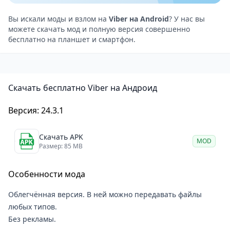
стационарные телефоны по низким тарифам через
функцию Viber Out.
Вы искали моды и взлом на
Viber на Android
? У нас вы
можете скачать мод и полную версия совершенно
Поддержка текстовых сообщений, фото-, видео- и
бесплатно на планшет и смартфон.
аудиофайлов, а также стикеров и эмодзи.
Возможность создавать групповые чаты с участием
до 250 человек.
Скачать бесплатно Viber на Андроид
Надежное шифрование сообщений и звонков для
обеспечения конфиденциальности пользователей.
Версия: 24.3.1
Синхронизация сообщений и контактов между
устройствами.
Скачать APK
MOD
Интеграция с другими приложениями, такими как
Размер: 85 MB
ВКонтакте
,
YouTube
и
Spotify
.
Особенности мода
Минусы приложения
Качество звонков и сообщений может зависеть от
Облегчённая версия. В ней можно передавать файлы
скорости интернет-соединения.
любых типов.
Некоторые функции, такие как секретные чаты и
Без рекламы.