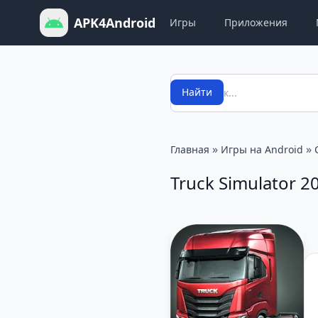
APK4Android
Игры
Приложения
Поиск
Найти
»
»
Главная
Игры на Android
Truck Simulator 