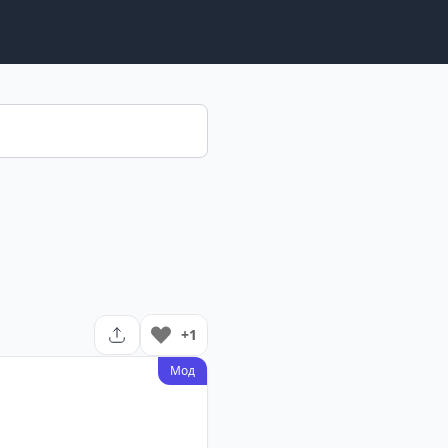
+1
Мод