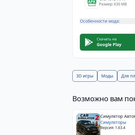
игра принесет вам мно
Размер: 630 MB
Особенности мода:
Скачать на
Google Play
3D игры
Моды
Для п
Возможно вам по
Симулятор Авто
2
Симуляторы
Версия: 1.63.4