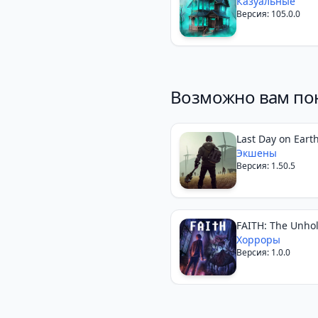
ряд
Казуальные
Версия: 105.0.0
Возможно вам по
Last Day on Earth
Survival
Экшены
Версия: 1.50.5
FAITH: The Unholy
Хорроры
Версия: 1.0.0