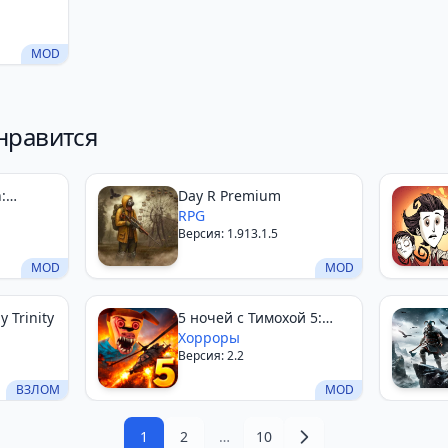
MOD
нравится
:
Day R Premium
RPG
Версия: 1.913.1.5
MOD
MOD
 Trinity
5 ночей с Тимохой 5:
ОСТРОВ
Хорроры
Версия: 2.2
ВЗЛОМ
MOD
1
2
…
10