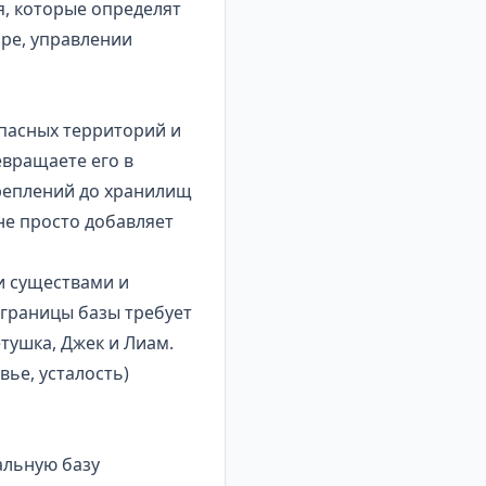
, которые определят
оре, управлении
опасных территорий и
евращаете его в
реплений до хранилищ
не просто добавляет
и существами и
 границы базы требует
тушка, Джек и Лиам.
вье, усталость)
альную базу