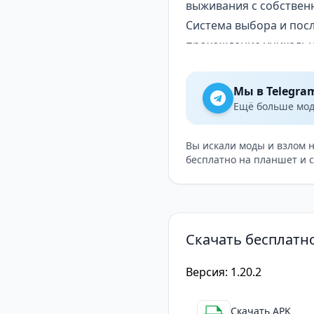
выживания с собствен
Система выбора и пос
прохождение уникаль
Управление командой 
топливом и боеприпас
Мы в Telegra
Исследование опасног
Ещё больше модо
собственными испыта
Боевая система — сраж
Вы искали моды и взлом 
бесплатно на планшет и 
Игровой процесс и пр
Train of Hope предлаг
прыгает между тремя 
припасов), тактически
Скачать бесплатно
выборы). Сложность ра
всей команды в критич
Версия: 1.20.2
Система испытаний ра
кризисы. Каждая локац
Скачать APK