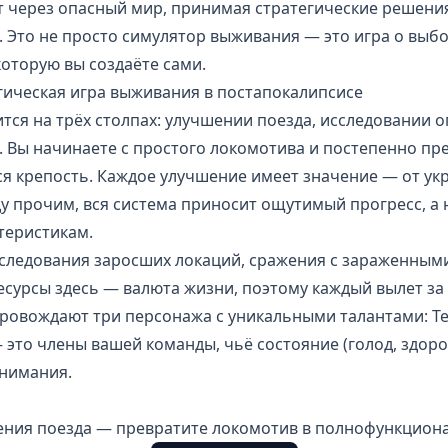
 через опасный мир, принимая стратегические решения
 Это не просто симулятор выживания — это игра о выб
которую вы создаёте сами.
егическая игра выживания в постапокалипсисе
тся на трёх столпах: улучшении поезда, исследовании 
 Вы начинаете с простого локомотива и постепенно пр
 крепость. Каждое улучшение имеет значение — от ук
 прочим, вся система приносит ощутимый прогресс, а 
теристикам.
исследования заросших локаций, сражения с зараженным
сурсы здесь — валюта жизни, поэтому каждый вылет за
ровождают три персонажа с уникальными талантами: Те
 это члены вашей команды, чьё состояние (голод, здоро
внимания.
ения поезда — превратите локомотив в полнофункцион