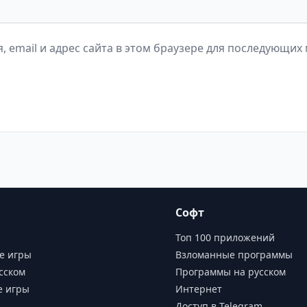
, email и адрес сайта в этом браузере для последующих
Софт
Топ 100 приложений
е игры
Взломанные программы
сском
Программы на русском
е игры
Интернет
Доступ в Telegram