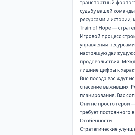
транспортный форпост
судьбу вашей команды.
ресурсами и истории, 
Train of Hope — страт
Игровой процесс строи
управлении ресурсами.
настоящую движущуюся
продовольствия. Между
лишние цифры к харак
Вне поезда вас ждут 
спасение выживших. Ре
планирования. Вас соп
Они не просто герои —
требует постоянного 
Особенности
Стратегические улучш