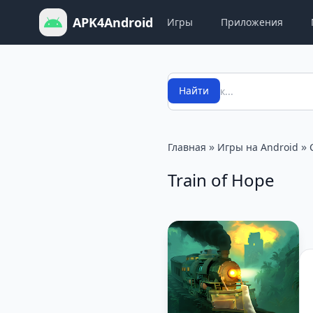
APK4Android
Игры
Приложения
Поиск
Найти
»
»
Главная
Игры на Android
Train of Hope