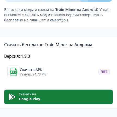
владелец и управляющий железнодорожной
империей. Вашей первой задачей будет расчистка
Вы искали моды и взлом на
Train Miner на Android
? У нас
вы можете скачать мод и полную версия совершенно
земли и вырубка деревьев для сбора строительных
бесплатно на планшет и смартфон.
материалов. Эти материалы помогут вам построить
поезда и модернизировать и расширить свою
империю.
Скачать бесплатно Train Miner на Андроид
Затем вы перейдете к проектированию и
строительству поездов, выбирая детали и дизайн
Версия: 1.9.3
состава согласно вашим предпочтениям. После
сборки поезда вы сможете комбинировать вагоны,
Скачать APK
FREE
чтобы повысить его производительность и
Размер: 94.73 MB
улучшить внешний вид.
Ваша железнодорожная империя не будет
Скачать на
ограничена одним регионом. Вы будете развивать
Google Play
и расширять железнодорожную сеть на новые
территории, исследовать новые возможности и