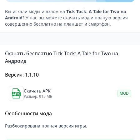
атмосферу таинственности и волшебства. Музыка и
звуковые эффекты также отлично подходят игре и
Вы искали моды и взлом на
Tick Tock: A Tale for Two на
Android
? У нас вы можете скачать мод и полную версия
помогают погрузиться в мир игры.
совершенно бесплатно на планшет и смартфон.
Уникальной особенностью проекта является её
подход к кооперативной игре. Эта игра не только
предлагает интересные головоломки и
Скачать бесплатно Tick Tock: A Tale for Two на
захватывающую историю, но и мотивирует игроков
Андроид
взаимодействовать друг с другом, общаться и
сотрудничать для достижения общей цели. Это
Версия: 1.1.10
делает игру превосходным выбором для тех, кто
хочет провести время с друзьями или членами
Скачать APK
MOD
Размер: 915 MB
семьи, играя в игру, которая требует
взаимодействия и сотрудничества.
Особенности мода
Tick Tock: A Tale for Two — кооперативное
приключение, полное головоломок и волшебства
Разблокирована полная версия игры.
Tick Tock: A Tale for Two — это замечательная