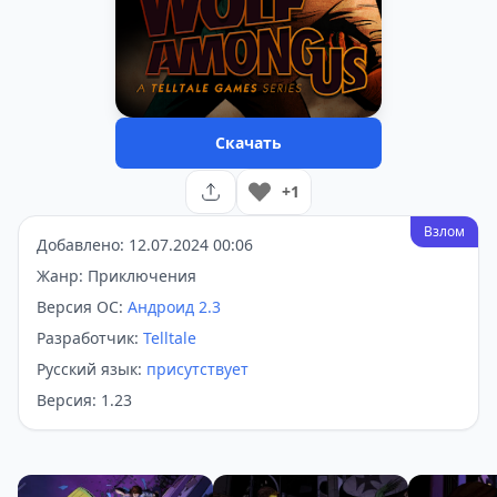
Скачать
+1
Взлом
Добавлено: 12.07.2024 00:06
Жанр: Приключения
Версия ОС:
Андроид 2.3
Разработчик:
Telltale
Русский язык:
присутствует
Версия: 1.23