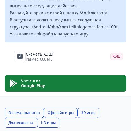
Игра имеет уникальный визуальный стиль, который
выполните следующие действия:
напоминает комиксы. Графика хорошо
Распакуйте архив с игрой в папку /Android/obb/.
проработана, и персонажи выглядят очень
В результате должна получиться следующая
выразительно. Фоны также детализированы и
структура: /Android/obb/com.telltalegames.fables100/.
создают атмосферу нуарного детектива.
Установите apk-файл и запустите игру.
Звуковое сопровождение также на высоком уровне.
Музыка подчеркивает настроение сцены, а озвучка
Скачать КЭШ
КЭШ
персонажей отлична. Все актеры озвучивания
Размер: 666 MB
справились со своими ролями на отлично, и это
добавляет игре еще больше реалистичности.
Скачать на
Погружение в мир сказок с The Wolf Among Us:
Google Play
необычный детектив на Андроид
The Wolf Among Us — замечательная
приключенческая игра с увлекательным сюжетом,
Взломанные игры
Оффлайн игры
3D игры
яркими персонажами и захватывающим игровым
Для планшета
HD игры
процессом. Если вам нравятся игры, где
выбор