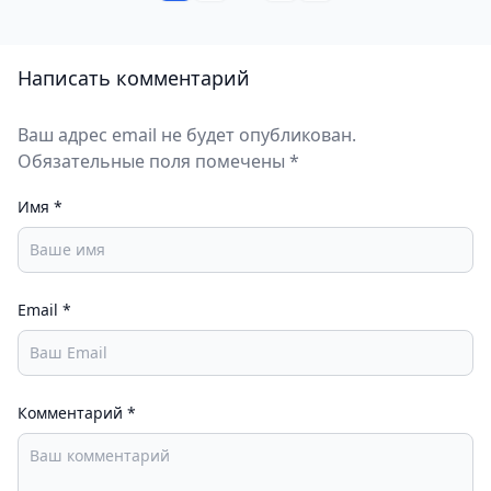
Написать комментарий
Ваш адрес email не будет опубликован.
Обязательные поля помечены *
Имя
*
Email
*
Комментарий
*