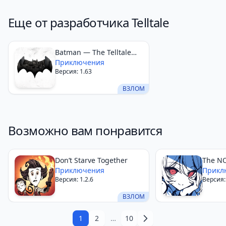
влияет на развитие событий
, или вы просто ищете
интересную историю, то эта игра определённо
Еще от разработчика Telltale
придётся вам по душе. The Wolf Among Us
заслуживает того, чтобы занять место в вашей
Batman — The Telltale
коллекции игр на Android.
Series
Приключения
Версия: 1.63
ВЗЛОМ
Возможно вам понравится
Don’t Starve Together
The NO
Приключения
AND m
Прикл
Версия: 1.2.6
Версия: 
ВЗЛОМ
1
2
…
10