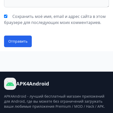
Сохранить моё имя, email и адрес сайта в этом
браузере для последующих моих комментариев.
Отправить
APK4Android
APK4Android - лучший бесплатный магазин приложений
для Android, где вы можете без ограничений загружать
ваши любимые приложения Premium / MOD / Hack / APK.