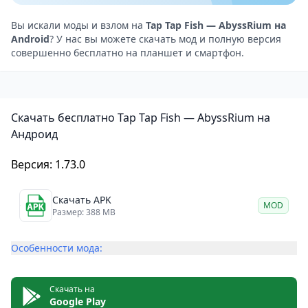
Звуковое сопровождение также выполнено на
высоком уровне. Музыка в игре сочетает в себе
Вы искали моды и взлом на
Tap Tap Fish — AbyssRium на
Android
? У нас вы можете скачать мод и полную версия
элементы эмбиента и нью-эйджа, создавая
совершенно бесплатно на планшет и смартфон.
атмосферу спокойствия и расслабления. Звуковые
эффекты, такие как звук плеска воды и пения китов,
дополняют игровой процесс.
Скачать бесплатно Tap Tap Fish — AbyssRium на
Особенности
Андроид
Одной из главных особенностей игры является
возможность создавать и настраивать свой
Версия: 1.73.0
собственный подводный мир. Вы можете выбирать
из множества различных обитателей и декораций, а
Скачать APK
MOD
Размер: 388 MB
также настраивать освещение и эффекты. Кроме
того, в игре есть система достижений и ежедневных
Особенности мода:
заданий, которая поощряет вас за успехи в игре.
Tap Tap Fish — AbyssRium: расслабляющая
Скачать на
симуляция подводного мира на Андроид
Google Play