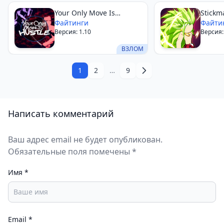
Your Only Move Is
Stickm
HUSTLE
Файтинги
Super
Файти
Версия: 1.10
Версия: 
Fight
ВЗЛОМ
1
2
…
9
Написать комментарий
Ваш адрес email не будет опубликован.
Обязательные поля помечены *
Имя
*
Email
*