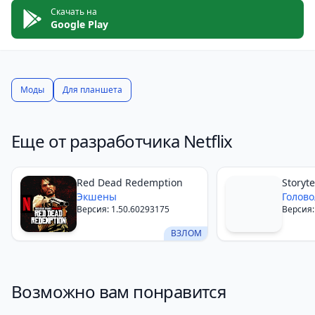
Скачать на
Google Play
Моды
Для планшета
Еще от разработчика Netflix
Red Dead Redemption
Storyte
Экшены
Голов
Версия: 1.50.60293175
Версия: 
ВЗЛОМ
Возможно вам понравится