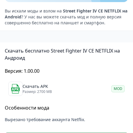
управлением. Вы можете наслаждаться
широкоформатным режимом и подключать
Вы искали моды и взлом на
Street Fighter IV CE NETFLIX на
Android
? У нас вы можете скачать мод и полную версия
геймпад для более глубокого погружения в
совершенно бесплатно на планшет и смартфон.
сражения. Управление адаптировано для
сенсорного экрана, но при этом остаётся точным,
что особенно важно для жанра файтингов.
Скачать бесплатно Street Fighter IV CE NETFLIX на
Для кого игра Street Fighter IV CE NETFLIX
Андроид
Это игра, которая придётся по душе всем, кто вырос
на аркадных автоматах и мечтает вернуться в мир
Версия: 1.00.00
классики на своём телефоне. Она станет идеальным
выбором для тех, кто ценит напряжённые бои,
Скачать APK
MOD
Размер: 2700 MB
тщательно проработанных персонажей и дух
соперничества.
Особенности мода
Вырезано требование аккаунта Netflix.