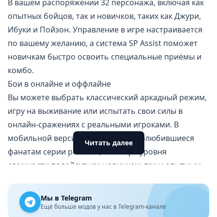
В вашем распоряжении 32 персонажа, включая как
опытных бойцов, так и новичков, таких как Джури,
Ибуки и Пойзон. Управление в игре настраивается
по вашему желанию, а система SP Assist поможет
новичкам быстро освоить специальные приёмы и
комбо.
Бои в онлайне и оффлайне
Вы можете выбрать классический аркадный режим,
игру на выживание или испытать свои силы в
онлайн-сражениях с реальными игроками. В
мобильной версии доступны все полюбившиеся
Читать далее
фанатам серии режимы, а четыре уровня
сложности подойдут как новичкам, так и опытным
геймерам.
Оптимизировано под Android
Мы в Telegram
Игра обладает великолепной графикой и удобным
Ещё больше модов у нас в Telegram-канале