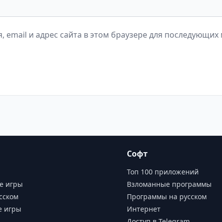
, email и адрес сайта в этом браузере для последующих
Софт
Топ 100 приложений
е игры
Взломанные программы
сском
Программы на русском
е игры
Интернет
Доступ в Telegram