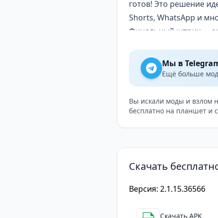
готов! Это решение ид
Shorts,
WhatsApp
и мно
Финальный штрих — эк
Spring предлагает воз
любого устройства. Кр
Мы в Telegra
друзьями, что значит
Ещё больше модо
Для кого подойдёт Spr
Spring — это идеальны
Вы искали моды и взлом 
бесплатно на планшет и 
кто работает с видео 
дизайну, Spring стане
Скачать бесплатно
Версия: 2.1.15.36566
Скачать APK