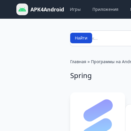
APK4Android
Игры
Приложения
Поиск
Найти
»
Главная
Программы на Andr
Spring