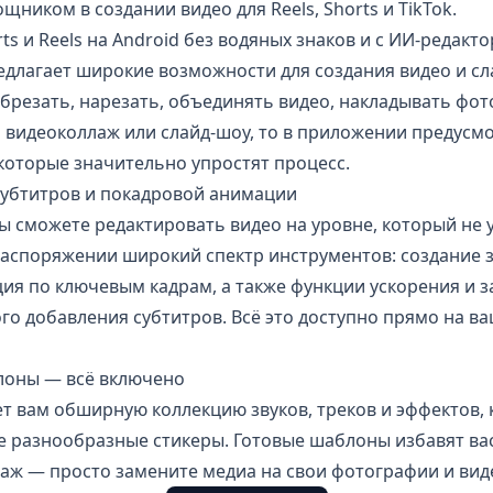
иком в создании видео для Reels, Shorts и TikTok.
ts и Reels на Android без водяных знаков и с ИИ-редакт
длагает широкие возможности для создания видео и сла
езать, нарезать, объединять видео, накладывать фото,
ь видеоколлаж или слайд-шоу, то в приложении предусм
которые значительно упростят процесс.
субтитров и покадровой анимации
ы сможете редактировать видео на уровне, который не 
аспоряжении широкий спектр инструментов: создание з
ия по ключевым кадрам, а также функции ускорения и 
го добавления субтитров. Всё это доступно прямо на ва
лоны — всё включено
т вам обширную коллекцию звуков, треков и эффектов,
же разнообразные стикеры. Готовые шаблоны избавят ва
аж — просто замените медиа на свои фотографии и виде