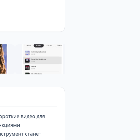
ороткие видео для
ункциями
нструмент станет