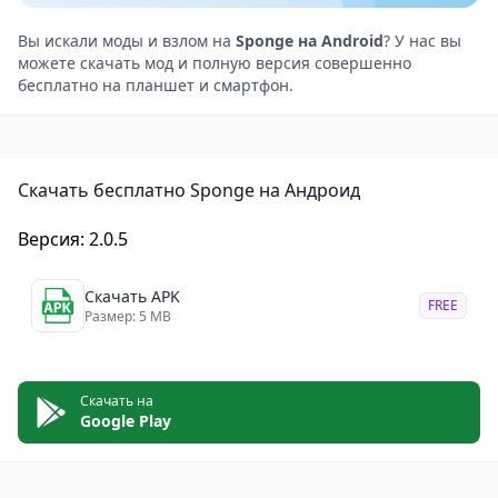
это приложение, которое помогает решить эту
проблему, избавляя от необходимости тратить
Вы искали моды и взлом на
Sponge на Android
? У нас вы
можете скачать мод и полную версия совершенно
время на ручную чистку. Оно быстро и эффективно
бесплатно на планшет и смартфон.
удаляет ненужные файлы, освобождая место и
сохраняя порядок в галерее.
Преимущества использования Sponge
Скачать бесплатно Sponge на Андроид
Sponge — это незаменимый инструмент для тех, кто
ценит своё время и хочет быстро и легко
Версия: 2.0.5
упорядочить фотографии. Он освобождает ценные
гигабайты памяти, что особенно актуально для
Скачать APK
FREE
владельцев устройств с ограниченным
Размер: 5 MB
хранилищем. Если ваша галерея нуждается в
быстрой и простой очистке, Sponge станет вашим
Скачать на
верным помощником в поддержании порядка.
Google Play