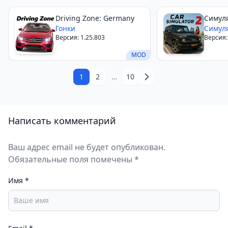
позволяющий окунуться в атмосферу той эпохи.
Возможность управлять классическими машинами
Driving Zone: Germany
Симул
Гонки
Симул
и исследовать советские улицы делает её
Версия: 1.25.803
Версия:
уникальной среди автосимуляторов для Android.
MOD
1
2
…
10
Написать комментарий
Ваш адрес email не будет опубликован.
Обязательные поля помечены *
Имя
*