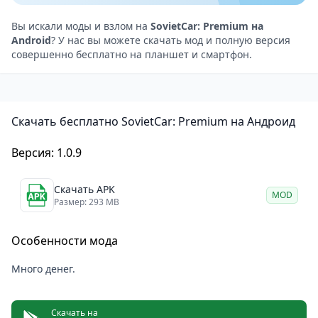
видами и атмосферой, либо выполнять миссии,
которые добавляют динамику и смысл поездкам.
Вы искали моды и взлом на
SovietCar: Premium на
Android
? У нас вы можете скачать мод и полную версия
Миссии могут включать доставку грузов, перевозку
совершенно бесплатно на планшет и смартфон.
пассажиров и другие задачи.
Управление и физика — SovietCar: Premium
акцентирует внимание на реалистичной физике
Скачать бесплатно SovietCar: Premium на Андроид
движения. Машины ощущаются по-разному, с
индивидуальными особенностями управления, что
Версия: 1.0.9
создаёт дополнительный интерес для тех, кто хочет
почувствовать разницу между моделями.
Скачать APK
MOD
Среда и атмосфера
Размер: 293 MB
Игра погружает вас в атмосферу советских городов,
Особенности мода
воссоздавая их уникальную архитектуру, дорожные
знаки и детали быта. Вы окажетесь на улицах, в
Много денег.
промышленных районах и деревнях, наполненных
характерными элементами эпохи. Звуковое
Скачать на