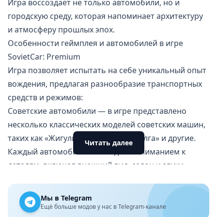
Игра воссоздаёт не только автомобили, но и
городскую среду, которая напоминает архитектуру
и атмосферу прошлых эпох.
Особенности геймплея и автомобилей в игре
SovietCar: Premium
Игра позволяет испытать на себе уникальный опыт
вождения, предлагая разнообразие транспортных
средств и режимов:
Советские автомобили — в игре представлено
несколько классических моделей советских машин,
таких как «Жигули», «Москвич», «Волга» и другие.
Читать далее
Каждый автомобиль воссоздан с вниманием к
деталям, включая внешний вид, салон и звуки
двигателя.
Режим свободного вождения и миссии — игроки
Мы в Telegram
могут свободно ездить по городу, наслаждаясь
Ещё больше модов у нас в Telegram-канале