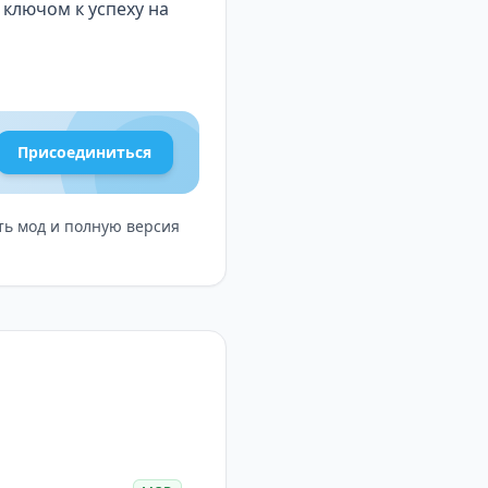
ключом к успеху на
рафика.
реалистичная
Присоединиться
сопровождение — это
передовой.
изированные карты и
ать мод и полную версия
.
 позиции.