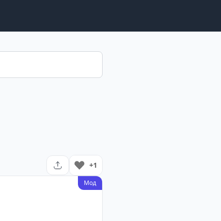
+1
Мод