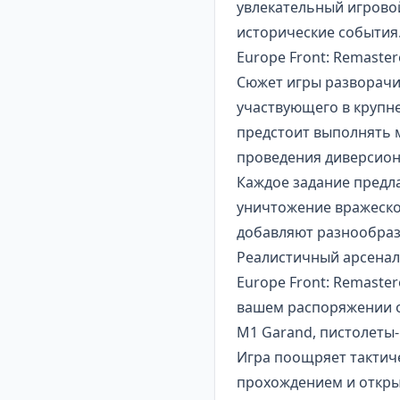
увлекательный игрово
исторические события
Europe Front: Remast
Сюжет игры разворачив
участвующего в крупн
предстоит выполнять 
проведения диверсион
Каждое задание предла
уничтожение вражеской
добавляют разнообрази
Реалистичный арсенал
Europe Front: Remaste
вашем распоряжении о
M1 Garand, пистолеты
Игра поощряет тактич
прохождением и открыт