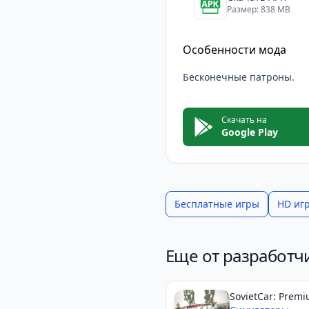
Эта игра станет отли
Размер: 838 MB
Если вам нравятся иг
тактику,
Europe Front:
Особенности мода
Бесконечные патроны.
Скачать на
Google Play
Бесплатные игры
HD иг
Еще от разработчи
SovietCar: Prem