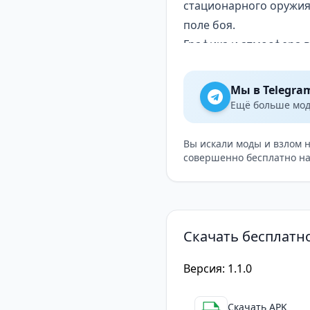
стационарного оружия
поле боя.
Графика и атмосфера 
Одним из главных дост
Детализированные тек
Мы в Telegra
анимация создают эфф
Ещё больше модо
стрельба, взрывы, кри
Обновленная версия и
Вы искали моды и взлом 
совершенно бесплатно на
плавную анимацию, чт
Ключевые особенности 
Участие в масштабных
Реалистичное оружие 
Скачать бесплатно
Тактический подход к 
Улучшенная графика и
Версия: 1.1.0
Разнообразные миссии:
Возможность играть о
Скачать APK