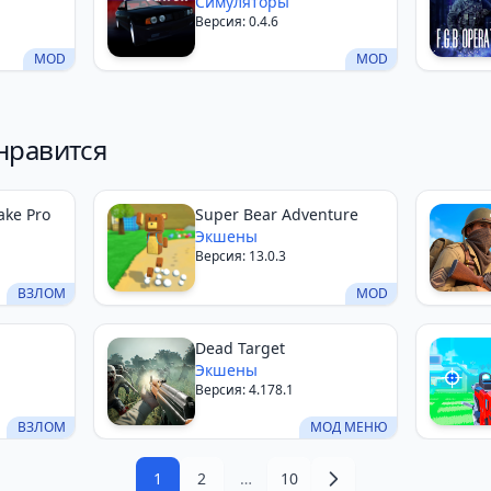
Симуляторы
Версия: 0.4.6
MOD
MOD
нравится
ke Pro
Super Bear Adventure
Экшены
Версия: 13.0.3
ВЗЛОМ
MOD
Dead Target
Экшены
Версия: 4.178.1
ВЗЛОМ
МОД МЕНЮ
1
2
…
10