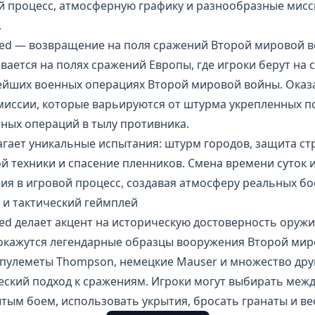
й процесс, атмосферную графику и разнообразные мис
.
ered — возвращение на поля сражений Второй мировой в
ается на полях сражений Европы, где игроки берут на с
ейших военных операциях Второй мировой войны. Оказа
миссии, которые варьируются от штурма укрепленных п
ных операций в тылу противника.
гает уникальные испытания: штурм городов, защита ст
 техники и спасение пленников. Смена времени суток 
я в игровой процесс, создавая атмосферу реальных бо
 и тактический геймплей
red делает акцент на историческую достоверность оружи
кажутся легендарные образцы вооружения Второй мир
-пулеметы Thompson, немецкие Mauser и множество дру
еский подход к сражениям. Игроки могут выбирать меж
ым боем, использовать укрытия, бросать гранаты и ве