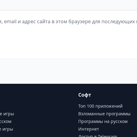
, email и адрес сайта в этом браузере для последующих
Софт
Топ 100 приложений
е игры
Взломанные программы
сском
Программы на русском
е игры
Интернет
Доступ в Telegram