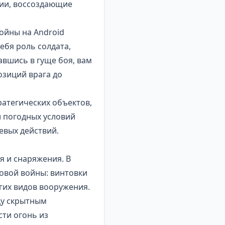
сии, воссоздающие
ойны на Android
ебя роль солдата,
вшись в гуще боя, вам
озиций врага до
ратегических объектов,
и погодных условий
евых действий.
я и снаряжения. В
овой войны: винтовки
гих видов вооружения.
ду скрытным
сти огонь из