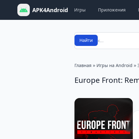
APK4Android
Игры
Приложения
Поиск
Найти
»
»
Главная
Игры на Android
Europe Front: Re