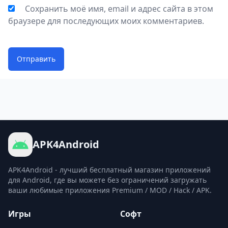
Графика и звук в игре Solar Smash
Сохранить моё имя, email и адрес сайта в этом
Все детали, показанные в Solar Smash, обладают
браузере для последующих моих комментариев.
невероятно впечатляющим и красивым 3D-
дизайном. Благодаря этому, игроки получат
максимально реалистичные ощущения, участвуя в
Отправить
уничтожении планет во Вселенной. При этом,
визуальные и звуковые эффекты при
использовании наступательного оружия точно не
разочаруют вас. Сотрясение планет при получении
атак от игрока принесет еще больше восторга, чем
APK4Android
когда-либо.
APK4Android - лучший бесплатный магазин приложений
для Android, где вы можете без ограничений загружать
ваши любимые приложения Premium / MOD / Hack / APK.
Игры
Софт