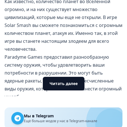
Как известно, количество планет во Вселенной
огромно, и на них существует множество
цивилизаций, которые мы еще не открыли. В игре
Solar Smash вы сможете познакомиться с огромным
количеством планет, атакуя их. Именно так, в этой
игре вы
станете настоящим злодеем
для всего
человечества.
Paradyme Games предоставил разнообразную
систему оружия, чтобы удовлетворить ваши
потребности в разрушении. Это могут быть
ядерные ракеты, лазерные лучи и бесчисленные
Читать далее
виды оружия, которые способны нанести огромный
ущерб.
Миссия по уничтожению Земли
Геймплей Solar Smash основан на мощных атаках
Мы в Telegram
игрока на Землю. В начале игры вы увидите планету,
Ещё больше модов у нас в Telegram-канале