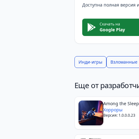
Доступна полная версия 
Скачать на
Google Play
Инди-игры
Взломанные
Еще от разработч
Among the Sleep
Хорроры
Версия: 1.0.0.0.23