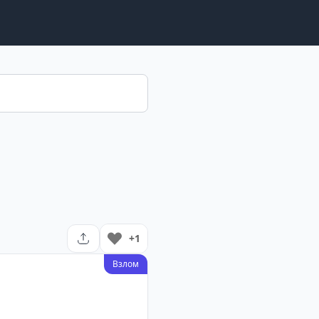
+1
Взлом