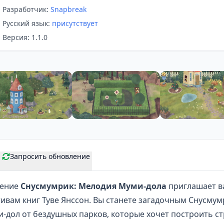
Разработчик:
Snapbreak
Русский язык:
присутствует
Версия: 1.1.0
Запросить обновление
чение
Снусмумрик: Мелодия Муми-дола
приглашает в
тивам
книг
Туве Янссон. Вы станете загадочным Снусму
-дол от бездушных парков, которые хочет построить с