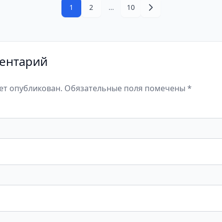
1
2
…
10
ентарий
дет опубликован. Обязательные поля помечены *