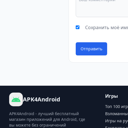
Сохранить моё имя
Отправить
Игры
APK4Android
Топ 100 игр
APK4Android - лучший бесплатный
Взломанны
магазин приложений для Android, где
Игры на ру
вы можете без ограничений
Бесплатны