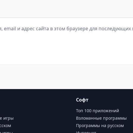
, email и адрес сайта в этом браузере для последующих
Софт
Топ 100 приложений
е игры
Взломанные программы
сском
Программы на русском
е игры
Интернет