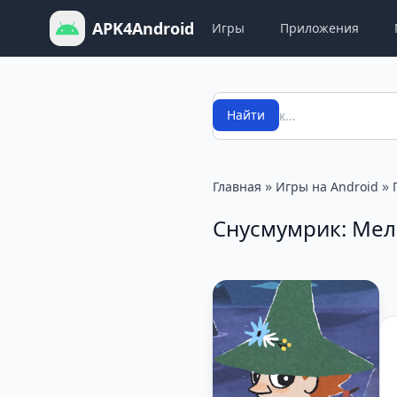
APK4Android
Игры
Приложения
Поиск
Найти
»
»
Главная
Игры на Android
Снусмумрик: Мел