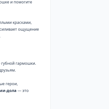
мошке и помогите
плыми красками,
 усиливает ощущение
.
 губной гармошки.
друзьям.
ые герои,
ми-дола
— это