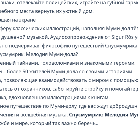
наки, отвлекайте полицейских, играйте на губной гар
ебного места вернуть их уютный дом.
вшая на экране
сферу классических иллюстраций, наполняя Муми-дол тё
, душевной музыкой. Аудиосопровождение от Sigur Rós
льно подчёркивая философию путешествий Снусмумрика
нусмумрик: Мелодия Муми-дола?
енный тайнами, головоломками и знакомыми героями.
 – более 50 жителей Муми-дола со своими историями.
, позволяющая взаимодействовать с миром с помощью
ьтесь от охранников, саботируйте стройку и помогайте 
ка, вдохновленная иллюстрациями к книгам.
ное путешествие по Муми-долу, где вас ждут добродушн
чения и волшебная музыка.
Снусмумрик: Мелодия Му
ужбе и мире, который так важно беречь..