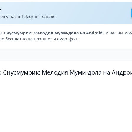
m
в у нас в Telegram-канале
на
Снусмумрик: Мелодия Муми-дола на Android
? У нас вы мо
о бесплатно на планшет и смартфон.
о Снусмумрик: Мелодия Муми-дола на Андро