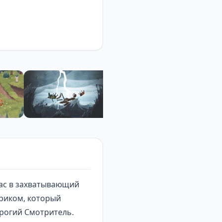
ас в захватывающий
мриком, который
трогий Смотритель.