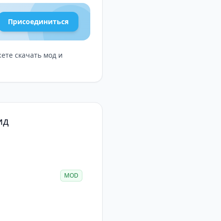
Присоединиться
жете скачать мод и
ид
MOD