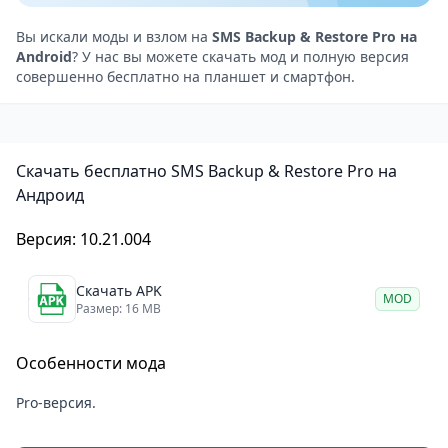
устройство через Wi-Fi делает переход на новый
телефон простым и удобным.
Вы искали моды и взлом на
SMS Backup & Restore Pro на
Android
? У нас вы можете скачать мод и полную версия
Настройка резервных копий. Пользователь может
совершенно бесплатно на планшет и смартфон.
выбирать, какие разговоры или журналы включать
в резервную копию, планировать регулярное
копирование и даже управлять пространством на
Скачать бесплатно SMS Backup & Restore Pro на
устройстве, удаляя старые записи.
Андроид
Преимущества Pro-версии
Платная версия устраняет рекламу и добавляет
Версия: 10.21.004
поддержку WebDAV для еще большего удобства. Эти
функции особенно полезны пользователям,
Скачать APK
MOD
Размер: 16 MB
которым требуется полная автономность и высокая
безопасность.
Особенности мода
Удобство использования и требования
Приложение совместимо с Android 5.0 и выше.
Pro-версия.
Простота интерфейса и подробные настройки