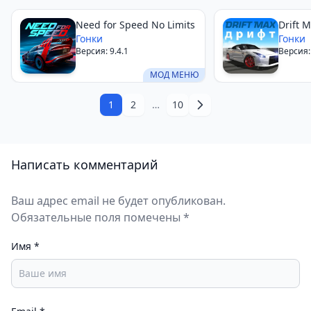
Need for Speed No Limits
Drift 
Гонки
Гонки
Версия: 9.4.1
Версия:
МОД МЕНЮ
1
2
…
10
Написать комментарий
Ваш адрес email не будет опубликован.
Обязательные поля помечены *
Имя
*