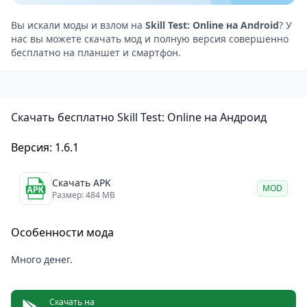
симулятор вождения, одна из самых реалистичных
в своём жанре. Наслаждайтесь современной
Вы искали моды и взлом на
Skill Test: Online на Android
? У
нас вы можете скачать мод и полную версия совершенно
графикой и симуляцией вождения, а также
бесплатно на планшет и смартфон.
уровнями сложности — от простых до сложных.
Если вы любите 3D-гонки и
симуляторами
вождения
, то эта игра создана для вас. Станьте
Скачать бесплатно Skill Test: Online на Андроид
лучшим гонщиком, покажите друзьям свой уровень
мастерства и станьте настоящим мастером
Версия: 1.6.1
вождения!
По мере игры в Skill Test: Online вы будете всё лучше
Скачать APK
MOD
управлять своим автомобилем.
Размер: 484 MB
Особенности игры Skill Test: Online на Android
Особенности мода
Реалистичная трёхмерная графика.
Возможность выбора режима камеры.
Много денег.
Опция отключения интерфейса для создания
качественных снимков экрана.
Скачать на