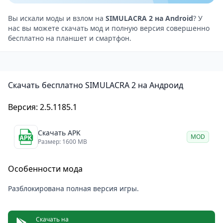
персонажами. Каждое ваше действие, такое как
просмотр видео или ответ на сообщение, может
Вы искали моды и взлом на
SIMULACRA 2 на Android
? У
нас вы можете скачать мод и полную версия совершенно
повлиять на ход расследования.
бесплатно на планшет и смартфон.
В зависимости от того, какие решения вы примете,
сюжет будет развиваться по-разному. Это
добавляет игре реиграбельности, то есть желания
Скачать бесплатно SIMULACRA 2 на Андроид
проходить её снова и снова.
Ещё один интересный аспект игры — возможность
Версия: 2.5.1185.1
выбора между двумя персонажами: детективом и
журналистом. У каждого из них свой подход к
Скачать APK
MOD
расследованию, а это влияет на восприятие
Размер: 1600 MB
истории и взаимодействие с другими героями. Этот
Особенности мода
выбор даёт игроку определённую свободу и
позволяет взглянуть на историю с разных сторон.
Разблокирована полная версия игры.
Графика и звук
Графика в SIMULACRA 2 для мобильных устройств
Скачать на