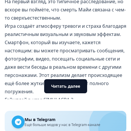
На первый взгляд, это типичное расследование, но
вскоре вы поймёте, что смерть Майи связана с чем-
то сверхъестественным.
Игра создаёт атмосферу тревоги и страха благодаря
реалистичным визуальным и звуковым эффектам.
Смартфон, который вы изучаете, кажется
настоящим: вы можете просматривать сообщения,
фотографии, видео, посещать социальные сети и
даже вести беседы в реальном времени с другими
персонажами. Этот реализм делает происходящее
ещё более жутким, создавая эффект полного
Читать далее
погружения.
Геймплей в игре SIMULACRA 2
Основной игровой процесс состоит в изучении
данных на смартфоне Майи. Вам нужно собирать
Мы в Telegram
улики, разгадывать загадки и беседовать с разными
Ещё больше модов у нас в Telegram-канале