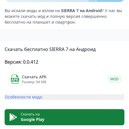
Тактический геймплей, требующий стратегического
мышления
Вы искали моды и взлом на
SIERRA 7 на Android
? У нас вы
можете скачать мод и полную версия совершенно
Широкий арсенал оружия и возможность его
бесплатно на планшет и смартфон.
модификации
Режим мультиплеера для игры с другими игроками
Хорошая графика и звуковое сопровождение
Скачать бесплатно SIERRA 7 на Андроид
Недостатки игры
Отсутствие сюжетной линии или развития
Версия: 0.0.412
персонажа
Некоторые игроки могут найти игру слишком
Скачать APK
MOD
сложной или фрустрирующей из-за высокого
Размер: 94 MB
уровня сложности
Особенности мода:
SIERRA 7
— это тактический шутер от первого лица,
который предлагает игрокам сложные миссии и
возможность стратегического планирования. В
Скачать на
Google Play
игре представлен широкий выбор оружия, а также