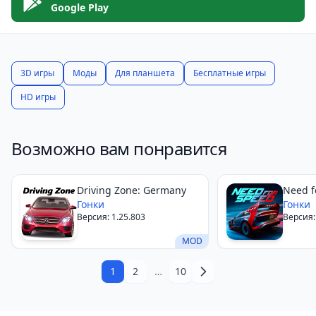
средней мощности.
Google Play
Скачайте Racing League: 3D Race Offline и окунитесь
в мир увлекательных гонок, где всё зависит только
от вас, вашего автомобиля и трассы!
3D игры
Моды
Для планшета
Бесплатные игры
HD игры
Возможно вам понравится
Driving Zone: Germany
Need f
Гонки
Гонки
Версия: 1.25.803
Версия: 
MOD
1
2
…
10