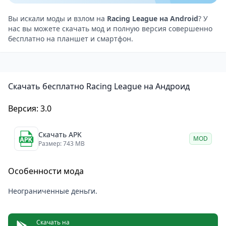
гонки с соперниками, режимы на время и
возможность оттачивать свои навыки в свободных
Вы искали моды и взлом на
Racing League на Android
? У
нас вы можете скачать мод и полную версия совершенно
заездах.
бесплатно на планшет и смартфон.
Графика и звук
В Racing League вас порадует стильная 3D-графика с
плавной анимацией и яркими эффектами. А
Скачать бесплатно Racing League на Андроид
звуковое сопровождение придаст игре еще больше
драйва, передавая реалистичные звуки ревущих
Версия: 3.0
моторов и шум трассы.
Почему стоит попробовать Racing League?
Скачать APK
MOD
Доступность оффлайн: игра не требует интернета,
Размер: 743 MB
что делает её удобной для любых условий.
Особенности мода
Простота и увлекательность: управление легко
освоить, а динамика гонок удерживает внимание.
Неограниченные деньги.
Подходит для любых устройств: оптимизация
позволяет наслаждаться игрой даже на Android
Скачать на