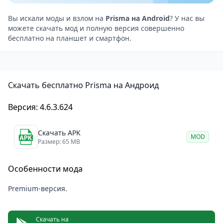
Преимущества и недостатки
Prisma предлагает уникальные художественные
Вы искали моды и взлом на
Prisma на Android
? У нас вы
можете скачать мод и полную версия совершенно
фильтры, созданные с использованием нейронных
бесплатно на планшет и смартфон.
сетей. Они отличаются простотой использования и
возможностью делиться фотографиями в
социальных сетях
.
Скачать бесплатно Prisma на Андроид
Кроме того, приложение регулярно обновляется,
добавляя новые фильтры и функции, что делает его
Версия: 4.6.3.624
ещё более привлекательным для пользователей.
Однако есть и некоторые недостатки. Например,
Скачать APK
MOD
обработка изображений может занимать
Размер: 65 MB
относительно много времени, особенно при
Особенности мода
использовании сложных фильтров. Кроме того,
некоторые фильтры могут быть недоступны для
Premium-версия.
бесплатной версии приложения, что может
ограничить возможности пользователей.
Скачать на