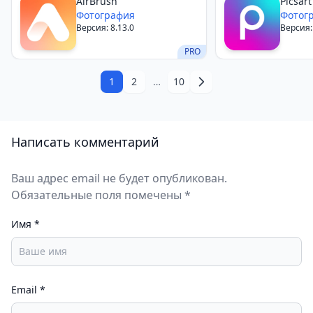
AirBrush
Picsart
Хотя у приложения есть некоторые недостатки,
Фотография
Фотог
такие как длительное время обработки
Версия: 8.13.0
Версия:
изображений и ограничения бесплатной версии, в
PRO
целом приложение является отличным выбором
для всех, кто хочет добавить своим фотографиям
1
2
…
10
немного творчества и уникальности.
Написать комментарий
Ваш адрес email не будет опубликован.
Обязательные поля помечены *
Имя
*
Email
*