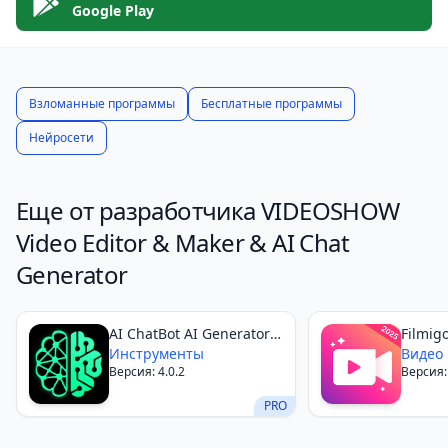
С помощью PixeLeap вы сможете сохранить ваши
Google Play
старые фотографии в высоком разрешении и
сделать их более яркими и красочными. Не
упустите шанс вернуть яркость и четкость вашим
Взломанные программы
Бесплатные программы
воспоминаниям с помощью этого потрясающего
Нейросети
инструмента.
Еще от разработчика VIDEOSHOW
Video Editor & Maker & AI Chat
Generator
AI ChatBot AI Generator
Filmig
GPTalk
Инструменты
Видео
Версия: 4.0.2
Версия: 
PRO