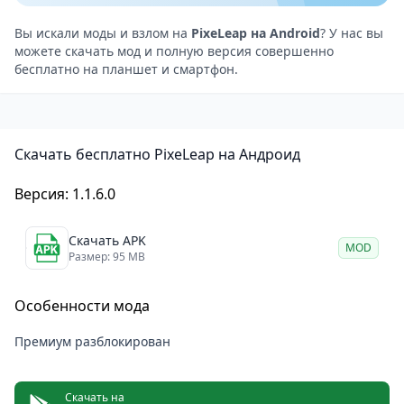
фотографии яркими и красочными, а также
изменить свой возраст на них. Это отличный
Вы искали моды и взлом на
PixeLeap на Android
? У нас вы
можете скачать мод и полную версия совершенно
способ оживить воспоминания и сделать их более
бесплатно на планшет и смартфон.
яркими.
Воспользуйтесь PixeLeap для сканирования своих
фотографий. Программа автоматически определит
Скачать бесплатно PixeLeap на Андроид
границы изображения, повернёт его в стороны,
обрежет и восстановит цвета. Вы сможете получить
Версия: 1.1.6.0
высококачественные фотографии с помощью этой
передовой технологии искусственного интеллекта.
Скачать APK
MOD
Множество фильтров
Размер: 95 MB
Приложение также предоставляет фильтр «молодой
Особенности мода
возраст», который поможет вам выглядеть свежо и
безупречно даже на старых фотографиях. Это
Премиум разблокирован
отличная возможность добавить яркости и жизни в
воспоминания.
Скачать на