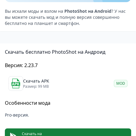
Плюсы PhotoShot
Большой выбор фильтров и инструментов ретуши.
Вы искали моды и взлом на
PhotoShot на Android
? У нас
вы можете скачать мод и полную версия совершенно
Интеллектуальная обработка снимков с помощью
бесплатно на планшет и смартфон.
AI.
Удобный интерфейс и высокая скорость работы.
Однако есть и некоторые нюансы, которые стоит
Скачать бесплатно PhotoShot на Андроид
учитывать.
Минусы
Версия: 2.23.7
В бесплатной версии доступны не все функции.
Возможны ограничения по качеству сохраненных
Скачать APK
MOD
изображений.
Размер: 99 MB
PhotoShot
— это отличный выбор для тех, кто
Особенности мода
стремится улучшить свои фотографии быстро и без
лишних усилий. Приложение сочетает в себе
Pro-версия.
простоту использования и мощные инструменты
для обработки, что делает его привлекательным
Скачать на