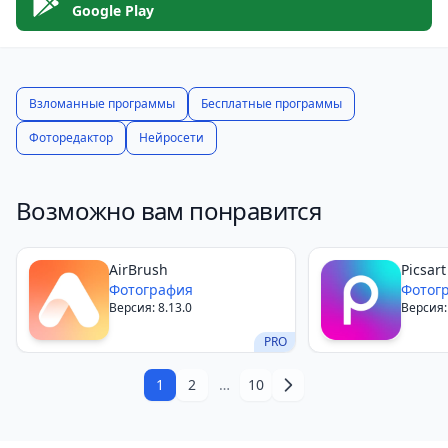
вариантом для редактирования на Android.
Google Play
Взломанные программы
Бесплатные программы
Фоторедактор
Нейросети
Возможно вам понравится
AirBrush
Picsart
Фотография
Фотог
Версия: 8.13.0
Версия:
PRO
1
2
…
10